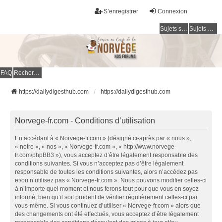
S’enregistrer
Connexion
Sujets sans réponse
Sujets actifs
FAQ
Rechercher
https://dailydigesthub.com
https://dailydigesthub.com
Norvege-fr.com - Conditions d’utilisation
En accédant à « Norvege-fr.com » (désigné ci-après par « nous »,
« notre », « nos », « Norvege-fr.com », « http://www.norvege-
fr.com/phpBB3 »), vous acceptez d’être légalement responsable des
conditions suivantes. Si vous n’acceptez pas d’être légalement
responsable de toutes les conditions suivantes, alors n’accédez pas
et/ou n’utilisez pas « Norvege-fr.com ». Nous pouvons modifier celles-ci
à n’importe quel moment et nous ferons tout pour que vous en soyez
informé, bien qu’il soit prudent de vérifier régulièrement celles-ci par
vous-même. Si vous continuez d’utiliser « Norvege-fr.com » alors que
des changements ont été effectués, vous acceptez d’être légalement