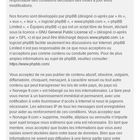
responsable des conditions découlant des mises à jour et/ou
modifications.
Nos forums sont développés par phpBB (désigné ci-après par « ils »,
« eux », « leur », « logiciel phpBB », « www.phpbb.com », « phpBB
Limited », « Équipes phpBB ») qui est un script libre de forum, déclaré
sous la licence «
GNU General Public License v2
» (désigné ci-après
par « GPL ») et qui peut être téléchargé depuis
www.phpbb.com
. Le
logiciel phpBB facilite seulement les discussions sur Internet. phpBB
Limited n’est pas responsable de ce que nous acceptons ou
n’acceptons pas comme contenu ou conduite permis. Pour de plus
amples informations au sujet de phpBB, veuillez consulter :
https://www.phpbb.com/
.
Vous acceptez de ne pas publier de contenu abusif, obscène, vulgaire,
diffamatoire, choquant, menaçant, à caractère sexuel ou tout autre
contenu qui peut transgresser les lois de votre pays, du pays où
« Norvege-fr.com » est hébergé ou les lois internationales. Le faire peut
vous mener à un bannissement immédiat et permanent, avec une
notification à votre fournisseur d’accès à Internet si nous le jugeons
nécessaire. Les adresses IP de tous les messages sont enregistrées
pour aider au renforcement de ces conditions. Vous acceptez que
« Norvege-fr.com » supprime, modifie, déplace ou verrouille n’importe
quel sujet lorsque nous estimons que cela est nécessaire. En tant que
membre, vous acceptez que toutes les informations que vous avez
saisies soient stockées dans notre base de données. Bien que ces
informations ne soient pas diffusées à une tierce partie sans votre