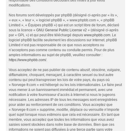
responsable des conditions découlant des mises à jour et/ou
modifications.
Nos forums sont développés par phpBB (désigné ci-après par « ils »,
« eux », « leur », « logiciel phpBB », « www.phpbb.com », « phpBB
Limited », « Équipes phpBB ») qui est un script libre de forum, déclaré
sous la licence «
GNU General Public License v2
» (désigné ci-après
par « GPL ») et qui peut être téléchargé depuis
www.phpbb.com
. Le
logiciel phpBB facilite seulement les discussions sur Internet. phpBB
Limited n’est pas responsable de ce que nous acceptons ou
n’acceptons pas comme contenu ou conduite permis. Pour de plus
amples informations au sujet de phpBB, veuillez consulter :
https://www.phpbb.com/
.
Vous acceptez de ne pas publier de contenu abusif, obscène, vulgaire,
diffamatoire, choquant, menaçant, à caractère sexuel ou tout autre
contenu qui peut transgresser les lois de votre pays, du pays où
« Norvege-fr.com » est hébergé ou les lois internationales. Le faire peut
vous mener à un bannissement immédiat et permanent, avec une
notification à votre fournisseur d’accès à Internet si nous le jugeons
nécessaire. Les adresses IP de tous les messages sont enregistrées
pour aider au renforcement de ces conditions. Vous acceptez que
« Norvege-fr.com » supprime, modifie, déplace ou verrouille n’importe
quel sujet lorsque nous estimons que cela est nécessaire. En tant que
membre, vous acceptez que toutes les informations que vous avez
saisies soient stockées dans notre base de données. Bien que ces
informations ne soient pas diffusées à une tierce partie sans votre