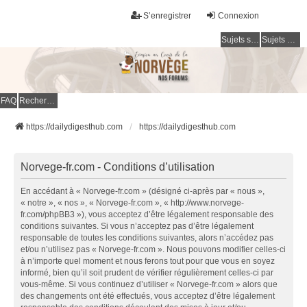
S’enregistrer
Connexion
Sujets sans réponse
Sujets actifs
FAQ
Rechercher
https://dailydigesthub.com
https://dailydigesthub.com
Norvege-fr.com - Conditions d’utilisation
En accédant à « Norvege-fr.com » (désigné ci-après par « nous »,
« notre », « nos », « Norvege-fr.com », « http://www.norvege-
fr.com/phpBB3 »), vous acceptez d’être légalement responsable des
conditions suivantes. Si vous n’acceptez pas d’être légalement
responsable de toutes les conditions suivantes, alors n’accédez pas
et/ou n’utilisez pas « Norvege-fr.com ». Nous pouvons modifier celles-ci
à n’importe quel moment et nous ferons tout pour que vous en soyez
informé, bien qu’il soit prudent de vérifier régulièrement celles-ci par
vous-même. Si vous continuez d’utiliser « Norvege-fr.com » alors que
des changements ont été effectués, vous acceptez d’être légalement