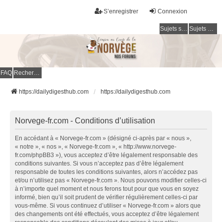
S’enregistrer
Connexion
Sujets sans réponse
Sujets actifs
FAQ
Rechercher
https://dailydigesthub.com
https://dailydigesthub.com
Norvege-fr.com - Conditions d’utilisation
En accédant à « Norvege-fr.com » (désigné ci-après par « nous »,
« notre », « nos », « Norvege-fr.com », « http://www.norvege-
fr.com/phpBB3 »), vous acceptez d’être légalement responsable des
conditions suivantes. Si vous n’acceptez pas d’être légalement
responsable de toutes les conditions suivantes, alors n’accédez pas
et/ou n’utilisez pas « Norvege-fr.com ». Nous pouvons modifier celles-ci
à n’importe quel moment et nous ferons tout pour que vous en soyez
informé, bien qu’il soit prudent de vérifier régulièrement celles-ci par
vous-même. Si vous continuez d’utiliser « Norvege-fr.com » alors que
des changements ont été effectués, vous acceptez d’être légalement