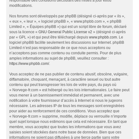
responsable des conditions découlant des mises à jour et/ou
modifications.
Nos forums sont développés par phpBB (désigné ci-après par « ils »,
« eux », « leur », « logiciel phpBB », « www.phpbb.com », « phpBB
Limited », « Équipes phpBB ») qui est un script libre de forum, déclaré
sous la licence «
GNU General Public License v2
» (désigné ci-après
par « GPL ») et qui peut être téléchargé depuis
www.phpbb.com
. Le
logiciel phpBB facilite seulement les discussions sur Internet. phpBB
Limited n’est pas responsable de ce que nous acceptons ou
n’acceptons pas comme contenu ou conduite permis. Pour de plus
amples informations au sujet de phpBB, veuillez consulter :
https://www.phpbb.com/
.
Vous acceptez de ne pas publier de contenu abusif, obscène, vulgaire,
diffamatoire, choquant, menaçant, à caractère sexuel ou tout autre
contenu qui peut transgresser les lois de votre pays, du pays où
« Norvege-fr.com » est hébergé ou les lois internationales. Le faire peut
vous mener à un bannissement immédiat et permanent, avec une
notification à votre fournisseur d’accès à Internet si nous le jugeons
nécessaire. Les adresses IP de tous les messages sont enregistrées
pour aider au renforcement de ces conditions. Vous acceptez que
« Norvege-fr.com » supprime, modifie, déplace ou verrouille n’importe
quel sujet lorsque nous estimons que cela est nécessaire. En tant que
membre, vous acceptez que toutes les informations que vous avez
saisies soient stockées dans notre base de données. Bien que ces
informations ne soient pas diffusées à une tierce partie sans votre