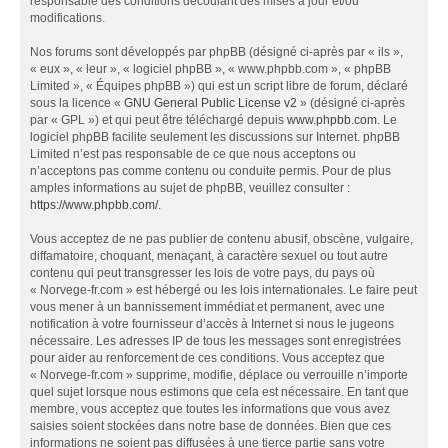
responsable des conditions découlant des mises à jour et/ou
modifications.
Nos forums sont développés par phpBB (désigné ci-après par « ils »,
« eux », « leur », « logiciel phpBB », « www.phpbb.com », « phpBB
Limited », « Équipes phpBB ») qui est un script libre de forum, déclaré
sous la licence «
GNU General Public License v2
» (désigné ci-après
par « GPL ») et qui peut être téléchargé depuis
www.phpbb.com
. Le
logiciel phpBB facilite seulement les discussions sur Internet. phpBB
Limited n’est pas responsable de ce que nous acceptons ou
n’acceptons pas comme contenu ou conduite permis. Pour de plus
amples informations au sujet de phpBB, veuillez consulter :
https://www.phpbb.com/
.
Vous acceptez de ne pas publier de contenu abusif, obscène, vulgaire,
diffamatoire, choquant, menaçant, à caractère sexuel ou tout autre
contenu qui peut transgresser les lois de votre pays, du pays où
« Norvege-fr.com » est hébergé ou les lois internationales. Le faire peut
vous mener à un bannissement immédiat et permanent, avec une
notification à votre fournisseur d’accès à Internet si nous le jugeons
nécessaire. Les adresses IP de tous les messages sont enregistrées
pour aider au renforcement de ces conditions. Vous acceptez que
« Norvege-fr.com » supprime, modifie, déplace ou verrouille n’importe
quel sujet lorsque nous estimons que cela est nécessaire. En tant que
membre, vous acceptez que toutes les informations que vous avez
saisies soient stockées dans notre base de données. Bien que ces
informations ne soient pas diffusées à une tierce partie sans votre