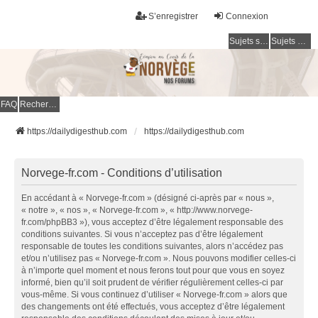
S’enregistrer
Connexion
Sujets sans réponse
Sujets actifs
FAQ
Rechercher
https://dailydigesthub.com
https://dailydigesthub.com
Norvege-fr.com - Conditions d’utilisation
En accédant à « Norvege-fr.com » (désigné ci-après par « nous »,
« notre », « nos », « Norvege-fr.com », « http://www.norvege-
fr.com/phpBB3 »), vous acceptez d’être légalement responsable des
conditions suivantes. Si vous n’acceptez pas d’être légalement
responsable de toutes les conditions suivantes, alors n’accédez pas
et/ou n’utilisez pas « Norvege-fr.com ». Nous pouvons modifier celles-ci
à n’importe quel moment et nous ferons tout pour que vous en soyez
informé, bien qu’il soit prudent de vérifier régulièrement celles-ci par
vous-même. Si vous continuez d’utiliser « Norvege-fr.com » alors que
des changements ont été effectués, vous acceptez d’être légalement