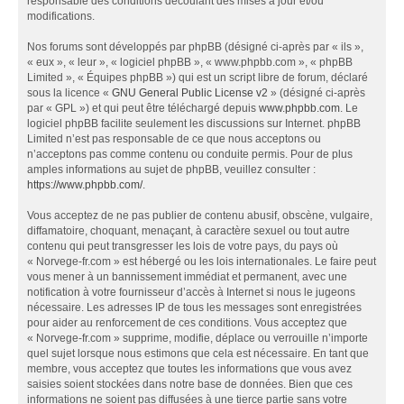
responsable des conditions découlant des mises à jour et/ou
modifications.
Nos forums sont développés par phpBB (désigné ci-après par « ils »,
« eux », « leur », « logiciel phpBB », « www.phpbb.com », « phpBB
Limited », « Équipes phpBB ») qui est un script libre de forum, déclaré
sous la licence «
GNU General Public License v2
» (désigné ci-après
par « GPL ») et qui peut être téléchargé depuis
www.phpbb.com
. Le
logiciel phpBB facilite seulement les discussions sur Internet. phpBB
Limited n’est pas responsable de ce que nous acceptons ou
n’acceptons pas comme contenu ou conduite permis. Pour de plus
amples informations au sujet de phpBB, veuillez consulter :
https://www.phpbb.com/
.
Vous acceptez de ne pas publier de contenu abusif, obscène, vulgaire,
diffamatoire, choquant, menaçant, à caractère sexuel ou tout autre
contenu qui peut transgresser les lois de votre pays, du pays où
« Norvege-fr.com » est hébergé ou les lois internationales. Le faire peut
vous mener à un bannissement immédiat et permanent, avec une
notification à votre fournisseur d’accès à Internet si nous le jugeons
nécessaire. Les adresses IP de tous les messages sont enregistrées
pour aider au renforcement de ces conditions. Vous acceptez que
« Norvege-fr.com » supprime, modifie, déplace ou verrouille n’importe
quel sujet lorsque nous estimons que cela est nécessaire. En tant que
membre, vous acceptez que toutes les informations que vous avez
saisies soient stockées dans notre base de données. Bien que ces
informations ne soient pas diffusées à une tierce partie sans votre