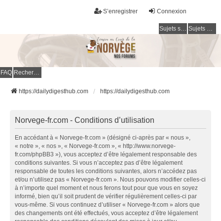
S’enregistrer
Connexion
Sujets sans réponse
Sujets actifs
FAQ
Rechercher
https://dailydigesthub.com
https://dailydigesthub.com
Norvege-fr.com - Conditions d’utilisation
En accédant à « Norvege-fr.com » (désigné ci-après par « nous »,
« notre », « nos », « Norvege-fr.com », « http://www.norvege-
fr.com/phpBB3 »), vous acceptez d’être légalement responsable des
conditions suivantes. Si vous n’acceptez pas d’être légalement
responsable de toutes les conditions suivantes, alors n’accédez pas
et/ou n’utilisez pas « Norvege-fr.com ». Nous pouvons modifier celles-ci
à n’importe quel moment et nous ferons tout pour que vous en soyez
informé, bien qu’il soit prudent de vérifier régulièrement celles-ci par
vous-même. Si vous continuez d’utiliser « Norvege-fr.com » alors que
des changements ont été effectués, vous acceptez d’être légalement