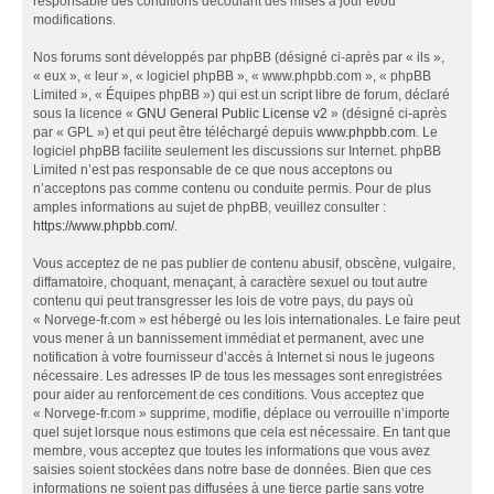
responsable des conditions découlant des mises à jour et/ou
modifications.
Nos forums sont développés par phpBB (désigné ci-après par « ils »,
« eux », « leur », « logiciel phpBB », « www.phpbb.com », « phpBB
Limited », « Équipes phpBB ») qui est un script libre de forum, déclaré
sous la licence «
GNU General Public License v2
» (désigné ci-après
par « GPL ») et qui peut être téléchargé depuis
www.phpbb.com
. Le
logiciel phpBB facilite seulement les discussions sur Internet. phpBB
Limited n’est pas responsable de ce que nous acceptons ou
n’acceptons pas comme contenu ou conduite permis. Pour de plus
amples informations au sujet de phpBB, veuillez consulter :
https://www.phpbb.com/
.
Vous acceptez de ne pas publier de contenu abusif, obscène, vulgaire,
diffamatoire, choquant, menaçant, à caractère sexuel ou tout autre
contenu qui peut transgresser les lois de votre pays, du pays où
« Norvege-fr.com » est hébergé ou les lois internationales. Le faire peut
vous mener à un bannissement immédiat et permanent, avec une
notification à votre fournisseur d’accès à Internet si nous le jugeons
nécessaire. Les adresses IP de tous les messages sont enregistrées
pour aider au renforcement de ces conditions. Vous acceptez que
« Norvege-fr.com » supprime, modifie, déplace ou verrouille n’importe
quel sujet lorsque nous estimons que cela est nécessaire. En tant que
membre, vous acceptez que toutes les informations que vous avez
saisies soient stockées dans notre base de données. Bien que ces
informations ne soient pas diffusées à une tierce partie sans votre