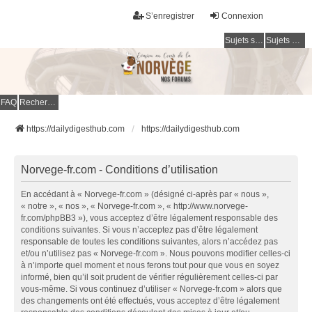
S’enregistrer
Connexion
Sujets sans réponse
Sujets actifs
FAQ
Rechercher
https://dailydigesthub.com
https://dailydigesthub.com
Norvege-fr.com - Conditions d’utilisation
En accédant à « Norvege-fr.com » (désigné ci-après par « nous »,
« notre », « nos », « Norvege-fr.com », « http://www.norvege-
fr.com/phpBB3 »), vous acceptez d’être légalement responsable des
conditions suivantes. Si vous n’acceptez pas d’être légalement
responsable de toutes les conditions suivantes, alors n’accédez pas
et/ou n’utilisez pas « Norvege-fr.com ». Nous pouvons modifier celles-ci
à n’importe quel moment et nous ferons tout pour que vous en soyez
informé, bien qu’il soit prudent de vérifier régulièrement celles-ci par
vous-même. Si vous continuez d’utiliser « Norvege-fr.com » alors que
des changements ont été effectués, vous acceptez d’être légalement