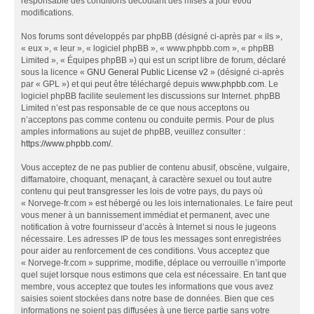
responsable des conditions découlant des mises à jour et/ou
modifications.
Nos forums sont développés par phpBB (désigné ci-après par « ils »,
« eux », « leur », « logiciel phpBB », « www.phpbb.com », « phpBB
Limited », « Équipes phpBB ») qui est un script libre de forum, déclaré
sous la licence «
GNU General Public License v2
» (désigné ci-après
par « GPL ») et qui peut être téléchargé depuis
www.phpbb.com
. Le
logiciel phpBB facilite seulement les discussions sur Internet. phpBB
Limited n’est pas responsable de ce que nous acceptons ou
n’acceptons pas comme contenu ou conduite permis. Pour de plus
amples informations au sujet de phpBB, veuillez consulter :
https://www.phpbb.com/
.
Vous acceptez de ne pas publier de contenu abusif, obscène, vulgaire,
diffamatoire, choquant, menaçant, à caractère sexuel ou tout autre
contenu qui peut transgresser les lois de votre pays, du pays où
« Norvege-fr.com » est hébergé ou les lois internationales. Le faire peut
vous mener à un bannissement immédiat et permanent, avec une
notification à votre fournisseur d’accès à Internet si nous le jugeons
nécessaire. Les adresses IP de tous les messages sont enregistrées
pour aider au renforcement de ces conditions. Vous acceptez que
« Norvege-fr.com » supprime, modifie, déplace ou verrouille n’importe
quel sujet lorsque nous estimons que cela est nécessaire. En tant que
membre, vous acceptez que toutes les informations que vous avez
saisies soient stockées dans notre base de données. Bien que ces
informations ne soient pas diffusées à une tierce partie sans votre