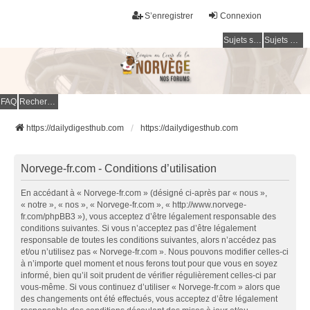
S’enregistrer
Connexion
Sujets sans réponse
Sujets actifs
FAQ
Rechercher
https://dailydigesthub.com
https://dailydigesthub.com
Norvege-fr.com - Conditions d’utilisation
En accédant à « Norvege-fr.com » (désigné ci-après par « nous »,
« notre », « nos », « Norvege-fr.com », « http://www.norvege-
fr.com/phpBB3 »), vous acceptez d’être légalement responsable des
conditions suivantes. Si vous n’acceptez pas d’être légalement
responsable de toutes les conditions suivantes, alors n’accédez pas
et/ou n’utilisez pas « Norvege-fr.com ». Nous pouvons modifier celles-ci
à n’importe quel moment et nous ferons tout pour que vous en soyez
informé, bien qu’il soit prudent de vérifier régulièrement celles-ci par
vous-même. Si vous continuez d’utiliser « Norvege-fr.com » alors que
des changements ont été effectués, vous acceptez d’être légalement