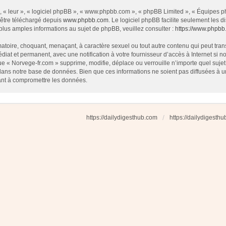
 « leur », « logiciel phpBB », « www.phpbb.com », « phpBB Limited », « Équipes php
 être téléchargé depuis
www.phpbb.com
. Le logiciel phpBB facilite seulement les
us amples informations au sujet de phpBB, veuillez consulter :
https://www.phpbb
atoire, choquant, menaçant, à caractère sexuel ou tout autre contenu qui peut tran
diat et permanent, avec une notification à votre fournisseur d’accès à Internet si
e « Norvege-fr.com » supprime, modifie, déplace ou verrouille n’importe quel suj
dans notre base de données. Bien que ces informations ne soient pas diffusées à u
ant à compromettre les données.
https://dailydigesthub.com
https://dailydigesth