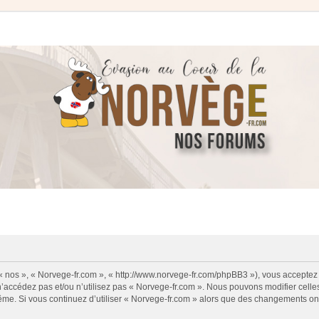
 « nos », « Norvege-fr.com », « http://www.norvege-fr.com/phpBB3 »), vous acceptez
 n’accédez pas et/ou n’utilisez pas « Norvege-fr.com ». Nous pouvons modifier cell
s-même. Si vous continuez d’utiliser « Norvege-fr.com » alors que des changements o