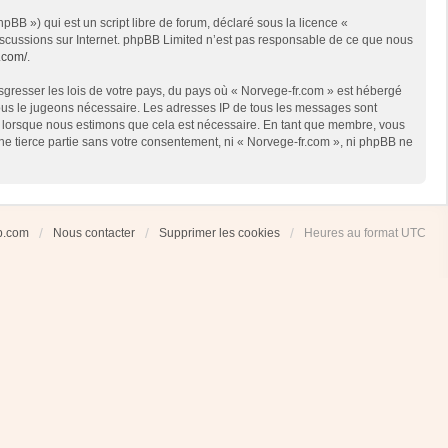
BB ») qui est un script libre de forum, déclaré sous la licence «
 discussions sur Internet. phpBB Limited n’est pas responsable de ce que nous
.com/
.
sgresser les lois de votre pays, du pays où « Norvege-fr.com » est hébergé
 nous le jugeons nécessaire. Les adresses IP de tous les messages sont
et lorsque nous estimons que cela est nécessaire. En tant que membre, vous
ne tierce partie sans votre consentement, ni « Norvege-fr.com », ni phpBB ne
ub.com
Nous contacter
Supprimer les cookies
Heures au format
UTC