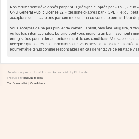
Nos forums sont développés par phpBB (désigné ci-après par « ils », « eux »,
GNU General Public License v2
» (désigné ci-après par « GPL ») et qui peut
acceptons ou n’acceptons pas comme contenu ou conduite permis. Pour de pl
Vous acceptez de ne pas publier de contenu abusif, obscène, vulgaire, diffam
ou les lois internationales. Le faire peut vous mener à un bannissement immé
enregistrées pour aider au renforcement de ces conditions. Vous acceptez qu
acceptez que toutes les informations que vous avez saisies soient stockées 
pourront être tenus comme responsables en cas de tentative de piratage vis
Développé par
phpBB
® Forum Software © phpBB Limited
Traduit par
phpBB-fr.com
Confidentialité
|
Conditions