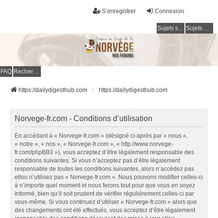
S’enregistrer
Connexion
Sujets sans réponse
Sujets actifs
FAQ
Rechercher
https://dailydigesthub.com
https://dailydigesthub.com
Norvege-fr.com - Conditions d’utilisation
En accédant à « Norvege-fr.com » (désigné ci-après par « nous »,
« notre », « nos », « Norvege-fr.com », « http://www.norvege-
fr.com/phpBB3 »), vous acceptez d’être légalement responsable des
conditions suivantes. Si vous n’acceptez pas d’être légalement
responsable de toutes les conditions suivantes, alors n’accédez pas
et/ou n’utilisez pas « Norvege-fr.com ». Nous pouvons modifier celles-ci
à n’importe quel moment et nous ferons tout pour que vous en soyez
informé, bien qu’il soit prudent de vérifier régulièrement celles-ci par
vous-même. Si vous continuez d’utiliser « Norvege-fr.com » alors que
des changements ont été effectués, vous acceptez d’être légalement