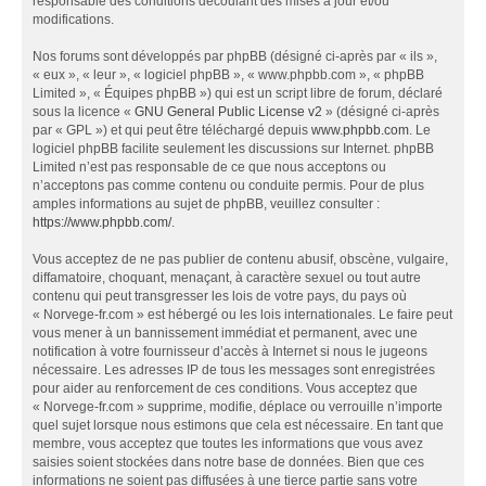
responsable des conditions découlant des mises à jour et/ou
modifications.
Nos forums sont développés par phpBB (désigné ci-après par « ils »,
« eux », « leur », « logiciel phpBB », « www.phpbb.com », « phpBB
Limited », « Équipes phpBB ») qui est un script libre de forum, déclaré
sous la licence «
GNU General Public License v2
» (désigné ci-après
par « GPL ») et qui peut être téléchargé depuis
www.phpbb.com
. Le
logiciel phpBB facilite seulement les discussions sur Internet. phpBB
Limited n’est pas responsable de ce que nous acceptons ou
n’acceptons pas comme contenu ou conduite permis. Pour de plus
amples informations au sujet de phpBB, veuillez consulter :
https://www.phpbb.com/
.
Vous acceptez de ne pas publier de contenu abusif, obscène, vulgaire,
diffamatoire, choquant, menaçant, à caractère sexuel ou tout autre
contenu qui peut transgresser les lois de votre pays, du pays où
« Norvege-fr.com » est hébergé ou les lois internationales. Le faire peut
vous mener à un bannissement immédiat et permanent, avec une
notification à votre fournisseur d’accès à Internet si nous le jugeons
nécessaire. Les adresses IP de tous les messages sont enregistrées
pour aider au renforcement de ces conditions. Vous acceptez que
« Norvege-fr.com » supprime, modifie, déplace ou verrouille n’importe
quel sujet lorsque nous estimons que cela est nécessaire. En tant que
membre, vous acceptez que toutes les informations que vous avez
saisies soient stockées dans notre base de données. Bien que ces
informations ne soient pas diffusées à une tierce partie sans votre