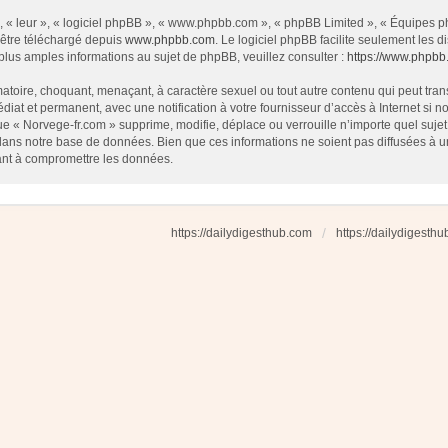
 « leur », « logiciel phpBB », « www.phpbb.com », « phpBB Limited », « Équipes php
 être téléchargé depuis
www.phpbb.com
. Le logiciel phpBB facilite seulement les
us amples informations au sujet de phpBB, veuillez consulter :
https://www.phpbb
atoire, choquant, menaçant, à caractère sexuel ou tout autre contenu qui peut tran
diat et permanent, avec une notification à votre fournisseur d’accès à Internet si
e « Norvege-fr.com » supprime, modifie, déplace ou verrouille n’importe quel suj
dans notre base de données. Bien que ces informations ne soient pas diffusées à u
ant à compromettre les données.
https://dailydigesthub.com
https://dailydigesth