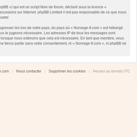
BB ») qui est un script libre de forum, déclaré sous la licence «
 discussions sur Internet. phpBB Limited n’est pas responsable de ce que nous
.com/
.
sgresser les lois de votre pays, du pays où « Norvege-fr.com » est hébergé
 nous le jugeons nécessaire. Les adresses IP de tous les messages sont
et lorsque nous estimons que cela est nécessaire. En tant que membre, vous
ne tierce partie sans votre consentement, ni « Norvege-fr.com », ni phpBB ne
ub.com
Nous contacter
Supprimer les cookies
Heures au format
UTC