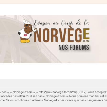
 « nos », « Norvege-fr.com », « http://www.norvege-fr.com/phpBB3 »), vous acceptez
 n’accédez pas et/ou n’utilisez pas « Norvege-fr.com ». Nous pouvons modifier cell
s-même. Si vous continuez d’utiliser « Norvege-fr.com » alors que des changements o