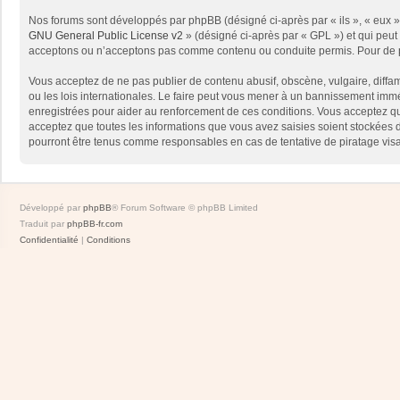
Nos forums sont développés par phpBB (désigné ci-après par « ils », « eux »,
GNU General Public License v2
» (désigné ci-après par « GPL ») et qui peut
acceptons ou n’acceptons pas comme contenu ou conduite permis. Pour de pl
Vous acceptez de ne pas publier de contenu abusif, obscène, vulgaire, diffam
ou les lois internationales. Le faire peut vous mener à un bannissement immé
enregistrées pour aider au renforcement de ces conditions. Vous acceptez qu
acceptez que toutes les informations que vous avez saisies soient stockées 
pourront être tenus comme responsables en cas de tentative de piratage vis
Développé par
phpBB
® Forum Software © phpBB Limited
Traduit par
phpBB-fr.com
Confidentialité
|
Conditions