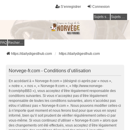
S’enregistrer
Connexion
Sujets sans réponse
Sujets actifs
FAQ
Rechercher
https://dailydigesthub.com
https://dailydigesthub.com
Norvege-fr.com - Conditions d’utilisation
En accédant à « Norvege-fr.com » (désigné ci-après par « nous »,
« notre », « nos », « Norvege-fr.com », « http://www.norvege-
fr.com/phpBB3 »), vous acceptez d’être légalement responsable des
conditions suivantes. Si vous n’acceptez pas d’être légalement
responsable de toutes les conditions suivantes, alors n’accédez pas
et/ou n’utilisez pas « Norvege-fr.com ». Nous pouvons modifier celles-ci
à n’importe quel moment et nous ferons tout pour que vous en soyez
informé, bien qu’il soit prudent de vérifier régulièrement celles-ci par
vous-même. Si vous continuez d’utiliser « Norvege-fr.com » alors que
des changements ont été effectués, vous acceptez d’être légalement