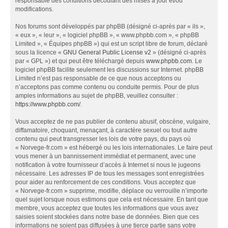
responsable des conditions découlant des mises à jour et/ou
modifications.
Nos forums sont développés par phpBB (désigné ci-après par « ils »,
« eux », « leur », « logiciel phpBB », « www.phpbb.com », « phpBB
Limited », « Équipes phpBB ») qui est un script libre de forum, déclaré
sous la licence «
GNU General Public License v2
» (désigné ci-après
par « GPL ») et qui peut être téléchargé depuis
www.phpbb.com
. Le
logiciel phpBB facilite seulement les discussions sur Internet. phpBB
Limited n’est pas responsable de ce que nous acceptons ou
n’acceptons pas comme contenu ou conduite permis. Pour de plus
amples informations au sujet de phpBB, veuillez consulter :
https://www.phpbb.com/
.
Vous acceptez de ne pas publier de contenu abusif, obscène, vulgaire,
diffamatoire, choquant, menaçant, à caractère sexuel ou tout autre
contenu qui peut transgresser les lois de votre pays, du pays où
« Norvege-fr.com » est hébergé ou les lois internationales. Le faire peut
vous mener à un bannissement immédiat et permanent, avec une
notification à votre fournisseur d’accès à Internet si nous le jugeons
nécessaire. Les adresses IP de tous les messages sont enregistrées
pour aider au renforcement de ces conditions. Vous acceptez que
« Norvege-fr.com » supprime, modifie, déplace ou verrouille n’importe
quel sujet lorsque nous estimons que cela est nécessaire. En tant que
membre, vous acceptez que toutes les informations que vous avez
saisies soient stockées dans notre base de données. Bien que ces
informations ne soient pas diffusées à une tierce partie sans votre