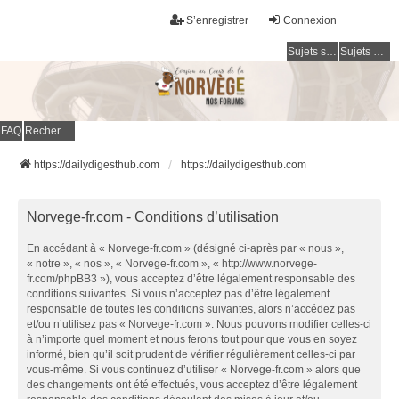
S’enregistrer
Connexion
Sujets sans réponse
Sujets actifs
FAQ
Rechercher
https://dailydigesthub.com
https://dailydigesthub.com
Norvege-fr.com - Conditions d’utilisation
En accédant à « Norvege-fr.com » (désigné ci-après par « nous »,
« notre », « nos », « Norvege-fr.com », « http://www.norvege-
fr.com/phpBB3 »), vous acceptez d’être légalement responsable des
conditions suivantes. Si vous n’acceptez pas d’être légalement
responsable de toutes les conditions suivantes, alors n’accédez pas
et/ou n’utilisez pas « Norvege-fr.com ». Nous pouvons modifier celles-ci
à n’importe quel moment et nous ferons tout pour que vous en soyez
informé, bien qu’il soit prudent de vérifier régulièrement celles-ci par
vous-même. Si vous continuez d’utiliser « Norvege-fr.com » alors que
des changements ont été effectués, vous acceptez d’être légalement