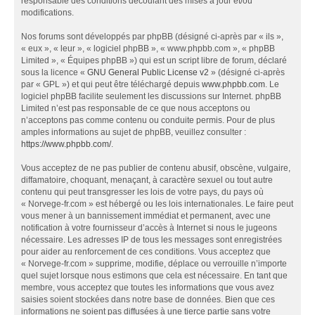
responsable des conditions découlant des mises à jour et/ou
modifications.
Nos forums sont développés par phpBB (désigné ci-après par « ils »,
« eux », « leur », « logiciel phpBB », « www.phpbb.com », « phpBB
Limited », « Équipes phpBB ») qui est un script libre de forum, déclaré
sous la licence «
GNU General Public License v2
» (désigné ci-après
par « GPL ») et qui peut être téléchargé depuis
www.phpbb.com
. Le
logiciel phpBB facilite seulement les discussions sur Internet. phpBB
Limited n’est pas responsable de ce que nous acceptons ou
n’acceptons pas comme contenu ou conduite permis. Pour de plus
amples informations au sujet de phpBB, veuillez consulter :
https://www.phpbb.com/
.
Vous acceptez de ne pas publier de contenu abusif, obscène, vulgaire,
diffamatoire, choquant, menaçant, à caractère sexuel ou tout autre
contenu qui peut transgresser les lois de votre pays, du pays où
« Norvege-fr.com » est hébergé ou les lois internationales. Le faire peut
vous mener à un bannissement immédiat et permanent, avec une
notification à votre fournisseur d’accès à Internet si nous le jugeons
nécessaire. Les adresses IP de tous les messages sont enregistrées
pour aider au renforcement de ces conditions. Vous acceptez que
« Norvege-fr.com » supprime, modifie, déplace ou verrouille n’importe
quel sujet lorsque nous estimons que cela est nécessaire. En tant que
membre, vous acceptez que toutes les informations que vous avez
saisies soient stockées dans notre base de données. Bien que ces
informations ne soient pas diffusées à une tierce partie sans votre