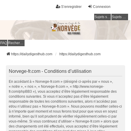
S’enregistrer
Connexion
Sujets sans réponse
Sujets actifs
FAQ
Rechercher
https://dailydigesthub.com
https://dailydigesthub.com
Norvege-fr.com - Conditions d’utilisation
En accédant à « Norvege-fr.com » (désigné ci-après par « nous »,
« notre », « nos », « Norvege-fr.com », « http://www.norvege-
fr.com/phpBB3 »), vous acceptez d’être légalement responsable des
conditions suivantes. Si vous n’acceptez pas d’être légalement
responsable de toutes les conditions suivantes, alors n’accédez pas
et/ou n’utilisez pas « Norvege-fr.com ». Nous pouvons modifier celles-ci
à n’importe quel moment et nous ferons tout pour que vous en soyez
informé, bien qu’il soit prudent de vérifier régulièrement celles-ci par
vous-même. Si vous continuez d’utiliser « Norvege-fr.com » alors que
des changements ont été effectués, vous acceptez d’être légalement