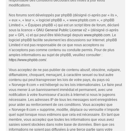
responsable des conditions découlant des mises à jour et/ou
modifications.
Nos forums sont développés par phpBB (désigné ci-après par « ils »,
« eux », « leur », « logiciel phpBB », « www.phpbb.com », « phpBB
Limited », « Équipes phpBB ») qui est un script libre de forum, déclaré
sous la licence «
GNU General Public License v2
» (désigné ci-après
par « GPL ») et qui peut être téléchargé depuis
www.phpbb.com
. Le
logiciel phpBB facilite seulement les discussions sur Internet. phpBB
Limited n’est pas responsable de ce que nous acceptons ou
n’acceptons pas comme contenu ou conduite permis. Pour de plus
amples informations au sujet de phpBB, veuillez consulter :
https://www.phpbb.com/
.
Vous acceptez de ne pas publier de contenu abusif, obscène, vulgaire,
diffamatoire, choquant, menaçant, à caractère sexuel ou tout autre
contenu qui peut transgresser les lois de votre pays, du pays où
« Norvege-fr.com » est hébergé ou les lois internationales. Le faire peut
vous mener à un bannissement immédiat et permanent, avec une
notification à votre fournisseur d’accès à Internet si nous le jugeons
nécessaire. Les adresses IP de tous les messages sont enregistrées
pour aider au renforcement de ces conditions. Vous acceptez que
« Norvege-fr.com » supprime, modifie, déplace ou verrouille n’importe
quel sujet lorsque nous estimons que cela est nécessaire. En tant que
membre, vous acceptez que toutes les informations que vous avez
saisies soient stockées dans notre base de données. Bien que ces
informations ne soient pas diffusées à une tierce partie sans votre