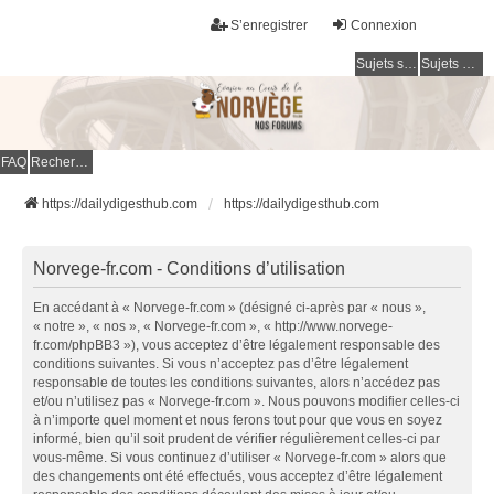
S’enregistrer
Connexion
Sujets sans réponse
Sujets actifs
FAQ
Rechercher
https://dailydigesthub.com
https://dailydigesthub.com
Norvege-fr.com - Conditions d’utilisation
En accédant à « Norvege-fr.com » (désigné ci-après par « nous »,
« notre », « nos », « Norvege-fr.com », « http://www.norvege-
fr.com/phpBB3 »), vous acceptez d’être légalement responsable des
conditions suivantes. Si vous n’acceptez pas d’être légalement
responsable de toutes les conditions suivantes, alors n’accédez pas
et/ou n’utilisez pas « Norvege-fr.com ». Nous pouvons modifier celles-ci
à n’importe quel moment et nous ferons tout pour que vous en soyez
informé, bien qu’il soit prudent de vérifier régulièrement celles-ci par
vous-même. Si vous continuez d’utiliser « Norvege-fr.com » alors que
des changements ont été effectués, vous acceptez d’être légalement