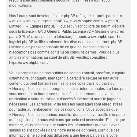
responsable des conditions découlant des mises à jour et/ou
modifications.
Nos forums sont développés par phpBB (désigné ci-après par « ils »,
« eux », « leur », « logiciel phpBB », « www.phpbb.com », « phpBB
Limited », « Équipes phpBB ») qui est un script libre de forum, déclaré
sous la licence «
GNU General Public License v2
» (désigné ci-après
par « GPL ») et qui peut être téléchargé depuis
www.phpbb.com
. Le
logiciel phpBB facilite seulement les discussions sur Internet. phpBB
Limited n’est pas responsable de ce que nous acceptons ou
n’acceptons pas comme contenu ou conduite permis. Pour de plus
amples informations au sujet de phpBB, veuillez consulter :
https://www.phpbb.com/
.
Vous acceptez de ne pas publier de contenu abusif, obscène, vulgaire,
diffamatoire, choquant, menaçant, à caractère sexuel ou tout autre
contenu qui peut transgresser les lois de votre pays, du pays où
« Norvege-fr.com » est hébergé ou les lois internationales. Le faire peut
vous mener à un bannissement immédiat et permanent, avec une
notification à votre fournisseur d’accès à Internet si nous le jugeons
nécessaire. Les adresses IP de tous les messages sont enregistrées
pour aider au renforcement de ces conditions. Vous acceptez que
« Norvege-fr.com » supprime, modifie, déplace ou verrouille n’importe
quel sujet lorsque nous estimons que cela est nécessaire. En tant que
membre, vous acceptez que toutes les informations que vous avez
saisies soient stockées dans notre base de données. Bien que ces
informations ne soient pas diffusées à une tierce partie sans votre