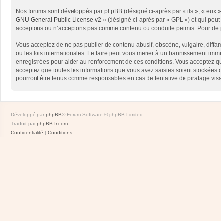
Nos forums sont développés par phpBB (désigné ci-après par « ils », « eux »,
GNU General Public License v2
» (désigné ci-après par « GPL ») et qui peut
acceptons ou n’acceptons pas comme contenu ou conduite permis. Pour de pl
Vous acceptez de ne pas publier de contenu abusif, obscène, vulgaire, diffam
ou les lois internationales. Le faire peut vous mener à un bannissement immé
enregistrées pour aider au renforcement de ces conditions. Vous acceptez qu
acceptez que toutes les informations que vous avez saisies soient stockées 
pourront être tenus comme responsables en cas de tentative de piratage vis
Développé par
phpBB
® Forum Software © phpBB Limited
Traduit par
phpBB-fr.com
Confidentialité
|
Conditions