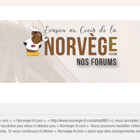
 « nos », « Norvege-fr.com », « http://www.norvege-fr.com/phpBB3 »), vous acceptez
 n’accédez pas et/ou n’utilisez pas « Norvege-fr.com ». Nous pouvons modifier cell
s-même. Si vous continuez d’utiliser « Norvege-fr.com » alors que des changements o