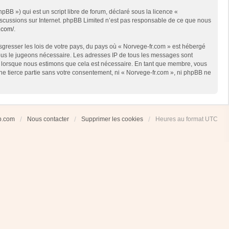
BB ») qui est un script libre de forum, déclaré sous la licence «
 discussions sur Internet. phpBB Limited n’est pas responsable de ce que nous
.com/
.
sgresser les lois de votre pays, du pays où « Norvege-fr.com » est hébergé
 nous le jugeons nécessaire. Les adresses IP de tous les messages sont
et lorsque nous estimons que cela est nécessaire. En tant que membre, vous
ne tierce partie sans votre consentement, ni « Norvege-fr.com », ni phpBB ne
ub.com
Nous contacter
Supprimer les cookies
Heures au format
UTC