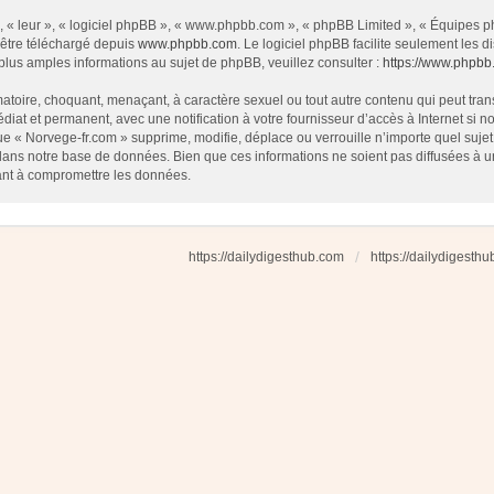
 « leur », « logiciel phpBB », « www.phpbb.com », « phpBB Limited », « Équipes php
 être téléchargé depuis
www.phpbb.com
. Le logiciel phpBB facilite seulement les
us amples informations au sujet de phpBB, veuillez consulter :
https://www.phpbb
atoire, choquant, menaçant, à caractère sexuel ou tout autre contenu qui peut tran
diat et permanent, avec une notification à votre fournisseur d’accès à Internet si
e « Norvege-fr.com » supprime, modifie, déplace ou verrouille n’importe quel suj
dans notre base de données. Bien que ces informations ne soient pas diffusées à u
ant à compromettre les données.
https://dailydigesthub.com
https://dailydigesth