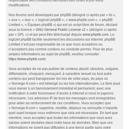
responsable des conditions découlant des mises à jour et/ou
modifications.
Nos forums sont développés par phpBB (désigné ci-après par « ils »,
« eux », « leur », « logiciel phpBB », « www.phpbb.com », « phpBB
Limited », « Équipes phpBB ») qui est un script libre de forum, déclaré
sous la licence «
GNU General Public License v2
» (désigné ci-après
par « GPL ») et qui peut être téléchargé depuis
www.phpbb.com
. Le
logiciel phpBB facilite seulement les discussions sur Internet. phpBB
Limited n’est pas responsable de ce que nous acceptons ou
n’acceptons pas comme contenu ou conduite permis. Pour de plus
amples informations au sujet de phpBB, veuillez consulter :
https://www.phpbb.com/
.
Vous acceptez de ne pas publier de contenu abusif, obscène, vulgaire,
diffamatoire, choquant, menaçant, à caractère sexuel ou tout autre
contenu qui peut transgresser les lois de votre pays, du pays où
« Norvege-fr.com » est hébergé ou les lois internationales. Le faire peut
vous mener à un bannissement immédiat et permanent, avec une
notification à votre fournisseur d’accès à Internet si nous le jugeons
nécessaire. Les adresses IP de tous les messages sont enregistrées
pour aider au renforcement de ces conditions. Vous acceptez que
« Norvege-fr.com » supprime, modifie, déplace ou verrouille n’importe
quel sujet lorsque nous estimons que cela est nécessaire. En tant que
membre, vous acceptez que toutes les informations que vous avez
saisies soient stockées dans notre base de données. Bien que ces
informations ne soient pas diffusées à une tierce partie sans votre