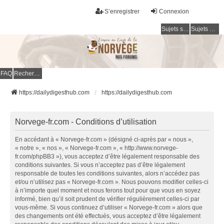
S’enregistrer
Connexion
Sujets sans réponse
Sujets actifs
FAQ
Rechercher
https://dailydigesthub.com
https://dailydigesthub.com
Norvege-fr.com - Conditions d’utilisation
En accédant à « Norvege-fr.com » (désigné ci-après par « nous »,
« notre », « nos », « Norvege-fr.com », « http://www.norvege-
fr.com/phpBB3 »), vous acceptez d’être légalement responsable des
conditions suivantes. Si vous n’acceptez pas d’être légalement
responsable de toutes les conditions suivantes, alors n’accédez pas
et/ou n’utilisez pas « Norvege-fr.com ». Nous pouvons modifier celles-ci
à n’importe quel moment et nous ferons tout pour que vous en soyez
informé, bien qu’il soit prudent de vérifier régulièrement celles-ci par
vous-même. Si vous continuez d’utiliser « Norvege-fr.com » alors que
des changements ont été effectués, vous acceptez d’être légalement