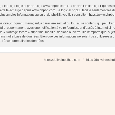
 « leur », « logiciel phpBB », « www.phpbb.com », « phpBB Limited », « Équipes php
 être téléchargé depuis
www.phpbb.com
. Le logiciel phpBB facilite seulement les
us amples informations au sujet de phpBB, veuillez consulter :
https://www.phpbb
atoire, choquant, menaçant, à caractère sexuel ou tout autre contenu qui peut tran
diat et permanent, avec une notification à votre fournisseur d’accès à Internet si
e « Norvege-fr.com » supprime, modifie, déplace ou verrouille n’importe quel suj
dans notre base de données. Bien que ces informations ne soient pas diffusées à u
ant à compromettre les données.
https://dailydigesthub.com
https://dailydigesth