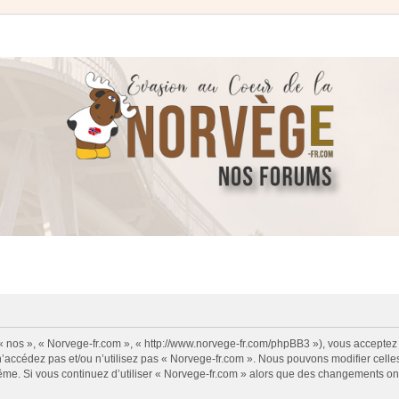
 « nos », « Norvege-fr.com », « http://www.norvege-fr.com/phpBB3 »), vous acceptez
 n’accédez pas et/ou n’utilisez pas « Norvege-fr.com ». Nous pouvons modifier cell
s-même. Si vous continuez d’utiliser « Norvege-fr.com » alors que des changements o