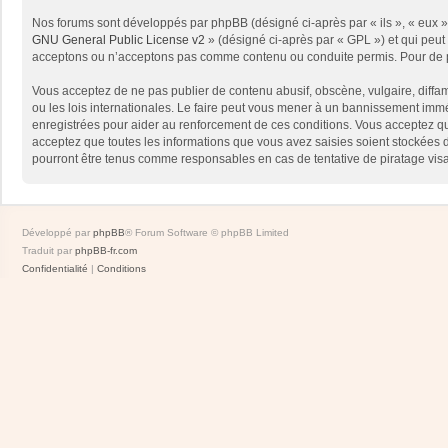
Nos forums sont développés par phpBB (désigné ci-après par « ils », « eux »,
GNU General Public License v2
» (désigné ci-après par « GPL ») et qui peut
acceptons ou n’acceptons pas comme contenu ou conduite permis. Pour de pl
Vous acceptez de ne pas publier de contenu abusif, obscène, vulgaire, diffam
ou les lois internationales. Le faire peut vous mener à un bannissement immé
enregistrées pour aider au renforcement de ces conditions. Vous acceptez qu
acceptez que toutes les informations que vous avez saisies soient stockées 
pourront être tenus comme responsables en cas de tentative de piratage vis
Développé par
phpBB
® Forum Software © phpBB Limited
Traduit par
phpBB-fr.com
Confidentialité
|
Conditions