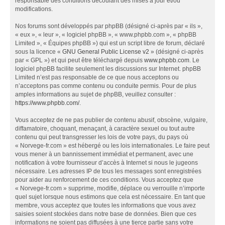
responsable des conditions découlant des mises à jour et/ou
modifications.
Nos forums sont développés par phpBB (désigné ci-après par « ils »,
« eux », « leur », « logiciel phpBB », « www.phpbb.com », « phpBB
Limited », « Équipes phpBB ») qui est un script libre de forum, déclaré
sous la licence «
GNU General Public License v2
» (désigné ci-après
par « GPL ») et qui peut être téléchargé depuis
www.phpbb.com
. Le
logiciel phpBB facilite seulement les discussions sur Internet. phpBB
Limited n’est pas responsable de ce que nous acceptons ou
n’acceptons pas comme contenu ou conduite permis. Pour de plus
amples informations au sujet de phpBB, veuillez consulter :
https://www.phpbb.com/
.
Vous acceptez de ne pas publier de contenu abusif, obscène, vulgaire,
diffamatoire, choquant, menaçant, à caractère sexuel ou tout autre
contenu qui peut transgresser les lois de votre pays, du pays où
« Norvege-fr.com » est hébergé ou les lois internationales. Le faire peut
vous mener à un bannissement immédiat et permanent, avec une
notification à votre fournisseur d’accès à Internet si nous le jugeons
nécessaire. Les adresses IP de tous les messages sont enregistrées
pour aider au renforcement de ces conditions. Vous acceptez que
« Norvege-fr.com » supprime, modifie, déplace ou verrouille n’importe
quel sujet lorsque nous estimons que cela est nécessaire. En tant que
membre, vous acceptez que toutes les informations que vous avez
saisies soient stockées dans notre base de données. Bien que ces
informations ne soient pas diffusées à une tierce partie sans votre