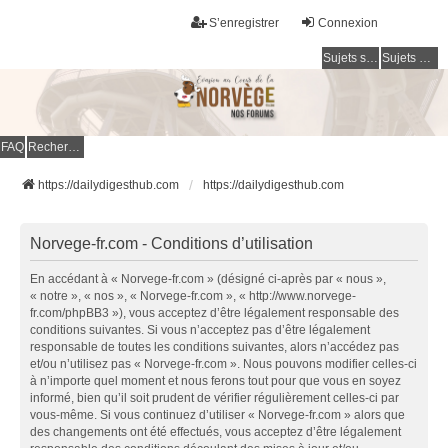
S’enregistrer
Connexion
Sujets sans réponse
Sujets actifs
FAQ
Rechercher
https://dailydigesthub.com
https://dailydigesthub.com
Norvege-fr.com - Conditions d’utilisation
En accédant à « Norvege-fr.com » (désigné ci-après par « nous »,
« notre », « nos », « Norvege-fr.com », « http://www.norvege-
fr.com/phpBB3 »), vous acceptez d’être légalement responsable des
conditions suivantes. Si vous n’acceptez pas d’être légalement
responsable de toutes les conditions suivantes, alors n’accédez pas
et/ou n’utilisez pas « Norvege-fr.com ». Nous pouvons modifier celles-ci
à n’importe quel moment et nous ferons tout pour que vous en soyez
informé, bien qu’il soit prudent de vérifier régulièrement celles-ci par
vous-même. Si vous continuez d’utiliser « Norvege-fr.com » alors que
des changements ont été effectués, vous acceptez d’être légalement