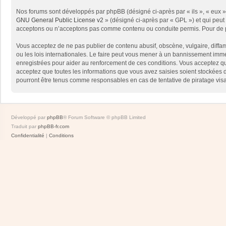
Nos forums sont développés par phpBB (désigné ci-après par « ils », « eux »,
GNU General Public License v2
» (désigné ci-après par « GPL ») et qui peut
acceptons ou n’acceptons pas comme contenu ou conduite permis. Pour de pl
Vous acceptez de ne pas publier de contenu abusif, obscène, vulgaire, diffam
ou les lois internationales. Le faire peut vous mener à un bannissement immé
enregistrées pour aider au renforcement de ces conditions. Vous acceptez qu
acceptez que toutes les informations que vous avez saisies soient stockées 
pourront être tenus comme responsables en cas de tentative de piratage vis
Développé par
phpBB
® Forum Software © phpBB Limited
Traduit par
phpBB-fr.com
Confidentialité
|
Conditions