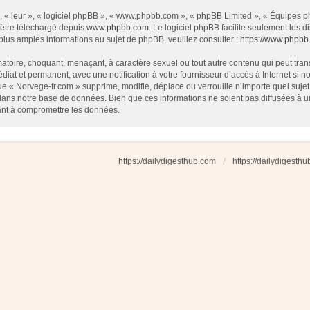
 « leur », « logiciel phpBB », « www.phpbb.com », « phpBB Limited », « Équipes php
 être téléchargé depuis
www.phpbb.com
. Le logiciel phpBB facilite seulement les
us amples informations au sujet de phpBB, veuillez consulter :
https://www.phpbb
atoire, choquant, menaçant, à caractère sexuel ou tout autre contenu qui peut tran
diat et permanent, avec une notification à votre fournisseur d’accès à Internet si
e « Norvege-fr.com » supprime, modifie, déplace ou verrouille n’importe quel suj
dans notre base de données. Bien que ces informations ne soient pas diffusées à u
ant à compromettre les données.
https://dailydigesthub.com
https://dailydigesth