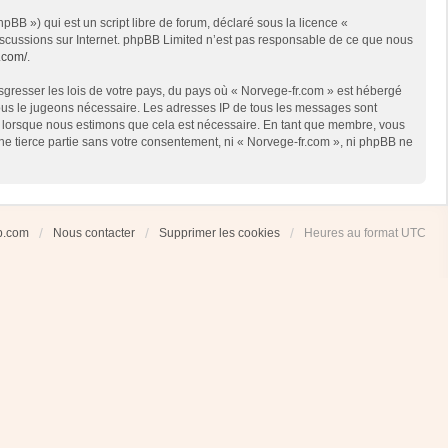
BB ») qui est un script libre de forum, déclaré sous la licence «
 discussions sur Internet. phpBB Limited n’est pas responsable de ce que nous
.com/
.
sgresser les lois de votre pays, du pays où « Norvege-fr.com » est hébergé
 nous le jugeons nécessaire. Les adresses IP de tous les messages sont
et lorsque nous estimons que cela est nécessaire. En tant que membre, vous
ne tierce partie sans votre consentement, ni « Norvege-fr.com », ni phpBB ne
ub.com
Nous contacter
Supprimer les cookies
Heures au format
UTC