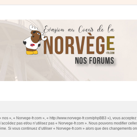
 « nos », « Norvege-fr.com », « http://www.norvege-fr.com/phpBB3 »), vous acceptez
 n’accédez pas et/ou n’utilisez pas « Norvege-fr.com ». Nous pouvons modifier cell
s-même. Si vous continuez d’utiliser « Norvege-fr.com » alors que des changements o