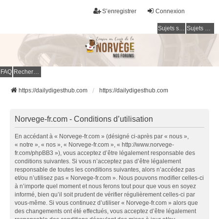
S’enregistrer
Connexion
Sujets sans réponse
Sujets actifs
FAQ
Rechercher
https://dailydigesthub.com
https://dailydigesthub.com
Norvege-fr.com - Conditions d’utilisation
En accédant à « Norvege-fr.com » (désigné ci-après par « nous »,
« notre », « nos », « Norvege-fr.com », « http://www.norvege-
fr.com/phpBB3 »), vous acceptez d’être légalement responsable des
conditions suivantes. Si vous n’acceptez pas d’être légalement
responsable de toutes les conditions suivantes, alors n’accédez pas
et/ou n’utilisez pas « Norvege-fr.com ». Nous pouvons modifier celles-ci
à n’importe quel moment et nous ferons tout pour que vous en soyez
informé, bien qu’il soit prudent de vérifier régulièrement celles-ci par
vous-même. Si vous continuez d’utiliser « Norvege-fr.com » alors que
des changements ont été effectués, vous acceptez d’être légalement