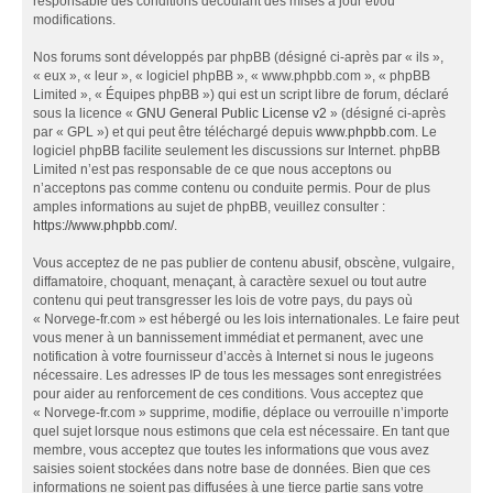
responsable des conditions découlant des mises à jour et/ou
modifications.
Nos forums sont développés par phpBB (désigné ci-après par « ils »,
« eux », « leur », « logiciel phpBB », « www.phpbb.com », « phpBB
Limited », « Équipes phpBB ») qui est un script libre de forum, déclaré
sous la licence «
GNU General Public License v2
» (désigné ci-après
par « GPL ») et qui peut être téléchargé depuis
www.phpbb.com
. Le
logiciel phpBB facilite seulement les discussions sur Internet. phpBB
Limited n’est pas responsable de ce que nous acceptons ou
n’acceptons pas comme contenu ou conduite permis. Pour de plus
amples informations au sujet de phpBB, veuillez consulter :
https://www.phpbb.com/
.
Vous acceptez de ne pas publier de contenu abusif, obscène, vulgaire,
diffamatoire, choquant, menaçant, à caractère sexuel ou tout autre
contenu qui peut transgresser les lois de votre pays, du pays où
« Norvege-fr.com » est hébergé ou les lois internationales. Le faire peut
vous mener à un bannissement immédiat et permanent, avec une
notification à votre fournisseur d’accès à Internet si nous le jugeons
nécessaire. Les adresses IP de tous les messages sont enregistrées
pour aider au renforcement de ces conditions. Vous acceptez que
« Norvege-fr.com » supprime, modifie, déplace ou verrouille n’importe
quel sujet lorsque nous estimons que cela est nécessaire. En tant que
membre, vous acceptez que toutes les informations que vous avez
saisies soient stockées dans notre base de données. Bien que ces
informations ne soient pas diffusées à une tierce partie sans votre