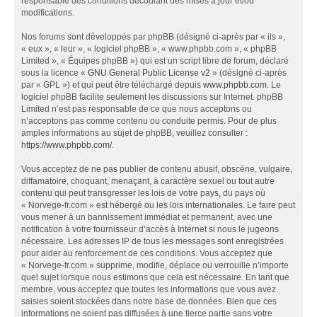
responsable des conditions découlant des mises à jour et/ou
modifications.
Nos forums sont développés par phpBB (désigné ci-après par « ils »,
« eux », « leur », « logiciel phpBB », « www.phpbb.com », « phpBB
Limited », « Équipes phpBB ») qui est un script libre de forum, déclaré
sous la licence «
GNU General Public License v2
» (désigné ci-après
par « GPL ») et qui peut être téléchargé depuis
www.phpbb.com
. Le
logiciel phpBB facilite seulement les discussions sur Internet. phpBB
Limited n’est pas responsable de ce que nous acceptons ou
n’acceptons pas comme contenu ou conduite permis. Pour de plus
amples informations au sujet de phpBB, veuillez consulter :
https://www.phpbb.com/
.
Vous acceptez de ne pas publier de contenu abusif, obscène, vulgaire,
diffamatoire, choquant, menaçant, à caractère sexuel ou tout autre
contenu qui peut transgresser les lois de votre pays, du pays où
« Norvege-fr.com » est hébergé ou les lois internationales. Le faire peut
vous mener à un bannissement immédiat et permanent, avec une
notification à votre fournisseur d’accès à Internet si nous le jugeons
nécessaire. Les adresses IP de tous les messages sont enregistrées
pour aider au renforcement de ces conditions. Vous acceptez que
« Norvege-fr.com » supprime, modifie, déplace ou verrouille n’importe
quel sujet lorsque nous estimons que cela est nécessaire. En tant que
membre, vous acceptez que toutes les informations que vous avez
saisies soient stockées dans notre base de données. Bien que ces
informations ne soient pas diffusées à une tierce partie sans votre