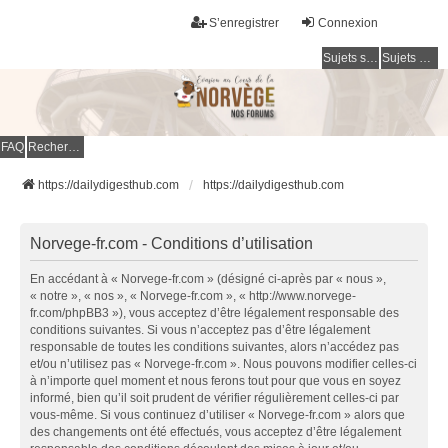
S’enregistrer
Connexion
Sujets sans réponse
Sujets actifs
FAQ
Rechercher
https://dailydigesthub.com
https://dailydigesthub.com
Norvege-fr.com - Conditions d’utilisation
En accédant à « Norvege-fr.com » (désigné ci-après par « nous »,
« notre », « nos », « Norvege-fr.com », « http://www.norvege-
fr.com/phpBB3 »), vous acceptez d’être légalement responsable des
conditions suivantes. Si vous n’acceptez pas d’être légalement
responsable de toutes les conditions suivantes, alors n’accédez pas
et/ou n’utilisez pas « Norvege-fr.com ». Nous pouvons modifier celles-ci
à n’importe quel moment et nous ferons tout pour que vous en soyez
informé, bien qu’il soit prudent de vérifier régulièrement celles-ci par
vous-même. Si vous continuez d’utiliser « Norvege-fr.com » alors que
des changements ont été effectués, vous acceptez d’être légalement