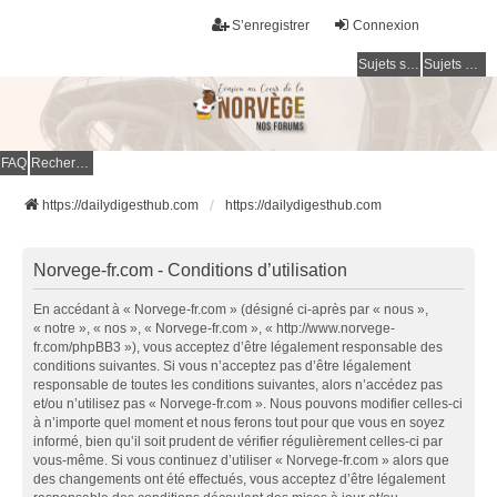
S’enregistrer
Connexion
Sujets sans réponse
Sujets actifs
FAQ
Rechercher
https://dailydigesthub.com
https://dailydigesthub.com
Norvege-fr.com - Conditions d’utilisation
En accédant à « Norvege-fr.com » (désigné ci-après par « nous »,
« notre », « nos », « Norvege-fr.com », « http://www.norvege-
fr.com/phpBB3 »), vous acceptez d’être légalement responsable des
conditions suivantes. Si vous n’acceptez pas d’être légalement
responsable de toutes les conditions suivantes, alors n’accédez pas
et/ou n’utilisez pas « Norvege-fr.com ». Nous pouvons modifier celles-ci
à n’importe quel moment et nous ferons tout pour que vous en soyez
informé, bien qu’il soit prudent de vérifier régulièrement celles-ci par
vous-même. Si vous continuez d’utiliser « Norvege-fr.com » alors que
des changements ont été effectués, vous acceptez d’être légalement