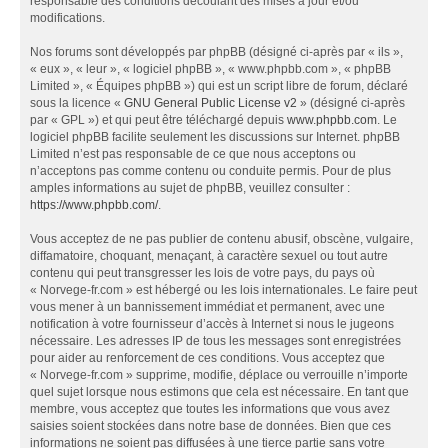
responsable des conditions découlant des mises à jour et/ou
modifications.
Nos forums sont développés par phpBB (désigné ci-après par « ils »,
« eux », « leur », « logiciel phpBB », « www.phpbb.com », « phpBB
Limited », « Équipes phpBB ») qui est un script libre de forum, déclaré
sous la licence «
GNU General Public License v2
» (désigné ci-après
par « GPL ») et qui peut être téléchargé depuis
www.phpbb.com
. Le
logiciel phpBB facilite seulement les discussions sur Internet. phpBB
Limited n’est pas responsable de ce que nous acceptons ou
n’acceptons pas comme contenu ou conduite permis. Pour de plus
amples informations au sujet de phpBB, veuillez consulter :
https://www.phpbb.com/
.
Vous acceptez de ne pas publier de contenu abusif, obscène, vulgaire,
diffamatoire, choquant, menaçant, à caractère sexuel ou tout autre
contenu qui peut transgresser les lois de votre pays, du pays où
« Norvege-fr.com » est hébergé ou les lois internationales. Le faire peut
vous mener à un bannissement immédiat et permanent, avec une
notification à votre fournisseur d’accès à Internet si nous le jugeons
nécessaire. Les adresses IP de tous les messages sont enregistrées
pour aider au renforcement de ces conditions. Vous acceptez que
« Norvege-fr.com » supprime, modifie, déplace ou verrouille n’importe
quel sujet lorsque nous estimons que cela est nécessaire. En tant que
membre, vous acceptez que toutes les informations que vous avez
saisies soient stockées dans notre base de données. Bien que ces
informations ne soient pas diffusées à une tierce partie sans votre