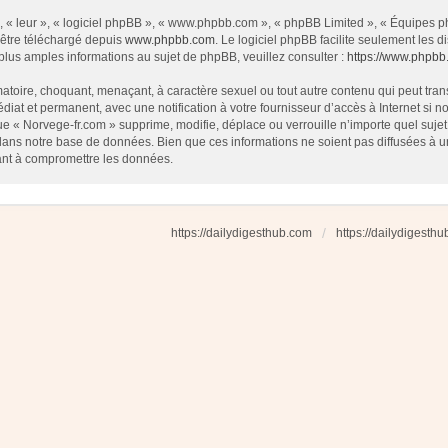
 « leur », « logiciel phpBB », « www.phpbb.com », « phpBB Limited », « Équipes php
 être téléchargé depuis
www.phpbb.com
. Le logiciel phpBB facilite seulement les
us amples informations au sujet de phpBB, veuillez consulter :
https://www.phpbb
atoire, choquant, menaçant, à caractère sexuel ou tout autre contenu qui peut tran
diat et permanent, avec une notification à votre fournisseur d’accès à Internet si
e « Norvege-fr.com » supprime, modifie, déplace ou verrouille n’importe quel suj
dans notre base de données. Bien que ces informations ne soient pas diffusées à u
ant à compromettre les données.
https://dailydigesthub.com
https://dailydigesth