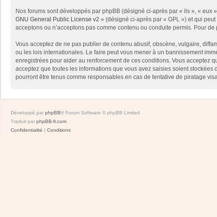
Nos forums sont développés par phpBB (désigné ci-après par « ils », « eux »,
GNU General Public License v2
» (désigné ci-après par « GPL ») et qui peut
acceptons ou n’acceptons pas comme contenu ou conduite permis. Pour de pl
Vous acceptez de ne pas publier de contenu abusif, obscène, vulgaire, diffam
ou les lois internationales. Le faire peut vous mener à un bannissement immé
enregistrées pour aider au renforcement de ces conditions. Vous acceptez qu
acceptez que toutes les informations que vous avez saisies soient stockées 
pourront être tenus comme responsables en cas de tentative de piratage vis
Développé par
phpBB
® Forum Software © phpBB Limited
Traduit par
phpBB-fr.com
Confidentialité
|
Conditions