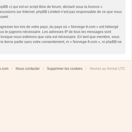
BB ») qui est un script libre de forum, déclaré sous la licence «
 discussions sur Internet. phpBB Limited n’est pas responsable de ce que nous
.com/
.
sgresser les lois de votre pays, du pays où « Norvege-fr.com » est hébergé
 nous le jugeons nécessaire. Les adresses IP de tous les messages sont
et lorsque nous estimons que cela est nécessaire. En tant que membre, vous
ne tierce partie sans votre consentement, ni « Norvege-fr.com », ni phpBB ne
ub.com
Nous contacter
Supprimer les cookies
Heures au format
UTC