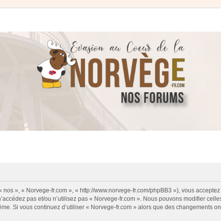
 « nos », « Norvege-fr.com », « http://www.norvege-fr.com/phpBB3 »), vous acceptez
 n’accédez pas et/ou n’utilisez pas « Norvege-fr.com ». Nous pouvons modifier cell
s-même. Si vous continuez d’utiliser « Norvege-fr.com » alors que des changements o