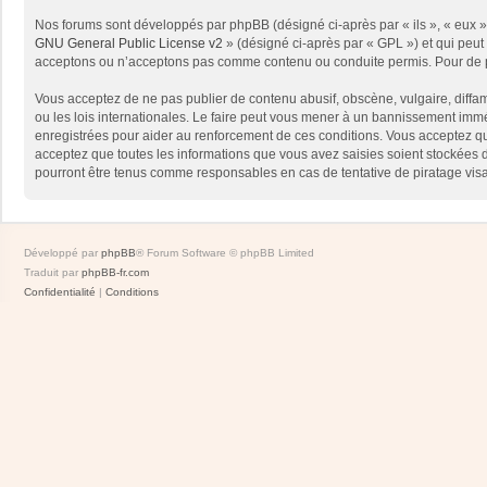
Nos forums sont développés par phpBB (désigné ci-après par « ils », « eux »,
GNU General Public License v2
» (désigné ci-après par « GPL ») et qui peut
acceptons ou n’acceptons pas comme contenu ou conduite permis. Pour de pl
Vous acceptez de ne pas publier de contenu abusif, obscène, vulgaire, diffam
ou les lois internationales. Le faire peut vous mener à un bannissement immé
enregistrées pour aider au renforcement de ces conditions. Vous acceptez qu
acceptez que toutes les informations que vous avez saisies soient stockées 
pourront être tenus comme responsables en cas de tentative de piratage vis
Développé par
phpBB
® Forum Software © phpBB Limited
Traduit par
phpBB-fr.com
Confidentialité
|
Conditions