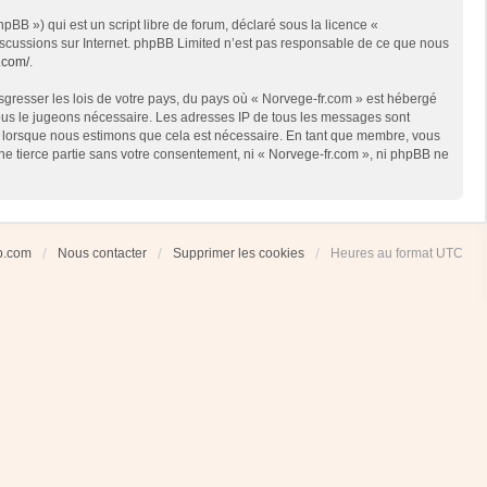
BB ») qui est un script libre de forum, déclaré sous la licence «
 discussions sur Internet. phpBB Limited n’est pas responsable de ce que nous
.com/
.
sgresser les lois de votre pays, du pays où « Norvege-fr.com » est hébergé
 nous le jugeons nécessaire. Les adresses IP de tous les messages sont
et lorsque nous estimons que cela est nécessaire. En tant que membre, vous
ne tierce partie sans votre consentement, ni « Norvege-fr.com », ni phpBB ne
ub.com
Nous contacter
Supprimer les cookies
Heures au format
UTC