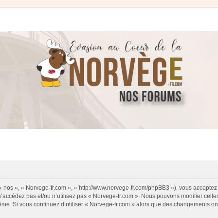
 « nos », « Norvege-fr.com », « http://www.norvege-fr.com/phpBB3 »), vous acceptez
 n’accédez pas et/ou n’utilisez pas « Norvege-fr.com ». Nous pouvons modifier cell
s-même. Si vous continuez d’utiliser « Norvege-fr.com » alors que des changements o