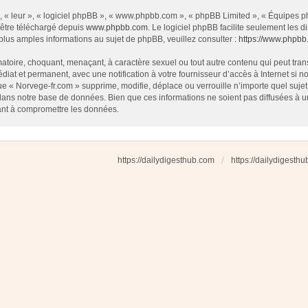
 « leur », « logiciel phpBB », « www.phpbb.com », « phpBB Limited », « Équipes php
 être téléchargé depuis
www.phpbb.com
. Le logiciel phpBB facilite seulement les
us amples informations au sujet de phpBB, veuillez consulter :
https://www.phpbb
atoire, choquant, menaçant, à caractère sexuel ou tout autre contenu qui peut tran
diat et permanent, avec une notification à votre fournisseur d’accès à Internet si
e « Norvege-fr.com » supprime, modifie, déplace ou verrouille n’importe quel suj
dans notre base de données. Bien que ces informations ne soient pas diffusées à u
ant à compromettre les données.
https://dailydigesthub.com
https://dailydigesth