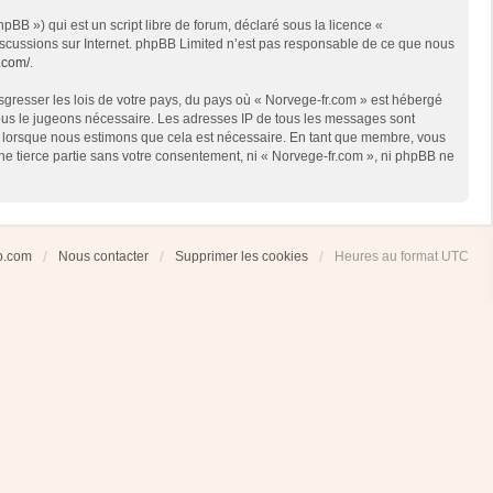
BB ») qui est un script libre de forum, déclaré sous la licence «
 discussions sur Internet. phpBB Limited n’est pas responsable de ce que nous
.com/
.
sgresser les lois de votre pays, du pays où « Norvege-fr.com » est hébergé
 nous le jugeons nécessaire. Les adresses IP de tous les messages sont
et lorsque nous estimons que cela est nécessaire. En tant que membre, vous
ne tierce partie sans votre consentement, ni « Norvege-fr.com », ni phpBB ne
ub.com
Nous contacter
Supprimer les cookies
Heures au format
UTC