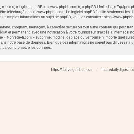
 « leur », « logiciel phpBB », « www.phpbb.com », « phpBB Limited », « Équipes php
 être téléchargé depuis
www.phpbb.com
. Le logiciel phpBB facilite seulement les
us amples informations au sujet de phpBB, veuillez consulter :
https://www.phpbb
atoire, choquant, menaçant, à caractère sexuel ou tout autre contenu qui peut tran
diat et permanent, avec une notification à votre fournisseur d’accès à Internet si
e « Norvege-fr.com » supprime, modifie, déplace ou verrouille n’importe quel suj
dans notre base de données. Bien que ces informations ne soient pas diffusées à u
ant à compromettre les données.
https://dailydigesthub.com
https://dailydigesth