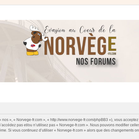
 « nos », « Norvege-fr.com », « http://www.norvege-fr.com/phpBB3 »), vous acceptez
 n’accédez pas et/ou n’utilisez pas « Norvege-fr.com ». Nous pouvons modifier cell
s-même. Si vous continuez d’utiliser « Norvege-fr.com » alors que des changements o