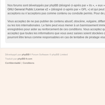
Nos forums sont développés par phpBB (désigné ci-après par « ils », « eux »,
GNU General Public License v2
» (désigné ci-après par « GPL ») et qui peut
acceptons ou n’acceptons pas comme contenu ou conduite permis. Pour de pl
Vous acceptez de ne pas publier de contenu abusif, obscène, vulgaire, diffam
ou les lois internationales. Le faire peut vous mener à un bannissement immé
enregistrées pour aider au renforcement de ces conditions. Vous acceptez qu
acceptez que toutes les informations que vous avez saisies soient stockées 
pourront être tenus comme responsables en cas de tentative de piratage vis
Développé par
phpBB
® Forum Software © phpBB Limited
Traduit par
phpBB-fr.com
Confidentialité
|
Conditions