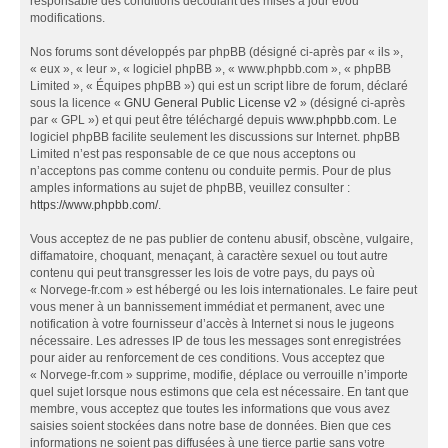
responsable des conditions découlant des mises à jour et/ou
modifications.
Nos forums sont développés par phpBB (désigné ci-après par « ils »,
« eux », « leur », « logiciel phpBB », « www.phpbb.com », « phpBB
Limited », « Équipes phpBB ») qui est un script libre de forum, déclaré
sous la licence «
GNU General Public License v2
» (désigné ci-après
par « GPL ») et qui peut être téléchargé depuis
www.phpbb.com
. Le
logiciel phpBB facilite seulement les discussions sur Internet. phpBB
Limited n’est pas responsable de ce que nous acceptons ou
n’acceptons pas comme contenu ou conduite permis. Pour de plus
amples informations au sujet de phpBB, veuillez consulter :
https://www.phpbb.com/
.
Vous acceptez de ne pas publier de contenu abusif, obscène, vulgaire,
diffamatoire, choquant, menaçant, à caractère sexuel ou tout autre
contenu qui peut transgresser les lois de votre pays, du pays où
« Norvege-fr.com » est hébergé ou les lois internationales. Le faire peut
vous mener à un bannissement immédiat et permanent, avec une
notification à votre fournisseur d’accès à Internet si nous le jugeons
nécessaire. Les adresses IP de tous les messages sont enregistrées
pour aider au renforcement de ces conditions. Vous acceptez que
« Norvege-fr.com » supprime, modifie, déplace ou verrouille n’importe
quel sujet lorsque nous estimons que cela est nécessaire. En tant que
membre, vous acceptez que toutes les informations que vous avez
saisies soient stockées dans notre base de données. Bien que ces
informations ne soient pas diffusées à une tierce partie sans votre