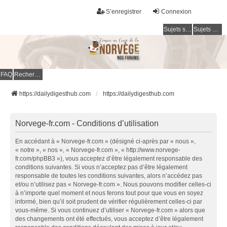
S’enregistrer
Connexion
Sujets sans réponse
Sujets actifs
FAQ
Rechercher
https://dailydigesthub.com
https://dailydigesthub.com
Norvege-fr.com - Conditions d’utilisation
En accédant à « Norvege-fr.com » (désigné ci-après par « nous »,
« notre », « nos », « Norvege-fr.com », « http://www.norvege-
fr.com/phpBB3 »), vous acceptez d’être légalement responsable des
conditions suivantes. Si vous n’acceptez pas d’être légalement
responsable de toutes les conditions suivantes, alors n’accédez pas
et/ou n’utilisez pas « Norvege-fr.com ». Nous pouvons modifier celles-ci
à n’importe quel moment et nous ferons tout pour que vous en soyez
informé, bien qu’il soit prudent de vérifier régulièrement celles-ci par
vous-même. Si vous continuez d’utiliser « Norvege-fr.com » alors que
des changements ont été effectués, vous acceptez d’être légalement