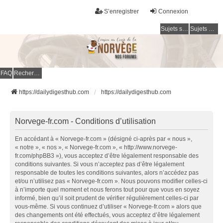
S’enregistrer
Connexion
Sujets sans réponse
Sujets actifs
FAQ
Rechercher
https://dailydigesthub.com
https://dailydigesthub.com
Norvege-fr.com - Conditions d’utilisation
En accédant à « Norvege-fr.com » (désigné ci-après par « nous »,
« notre », « nos », « Norvege-fr.com », « http://www.norvege-
fr.com/phpBB3 »), vous acceptez d’être légalement responsable des
conditions suivantes. Si vous n’acceptez pas d’être légalement
responsable de toutes les conditions suivantes, alors n’accédez pas
et/ou n’utilisez pas « Norvege-fr.com ». Nous pouvons modifier celles-ci
à n’importe quel moment et nous ferons tout pour que vous en soyez
informé, bien qu’il soit prudent de vérifier régulièrement celles-ci par
vous-même. Si vous continuez d’utiliser « Norvege-fr.com » alors que
des changements ont été effectués, vous acceptez d’être légalement