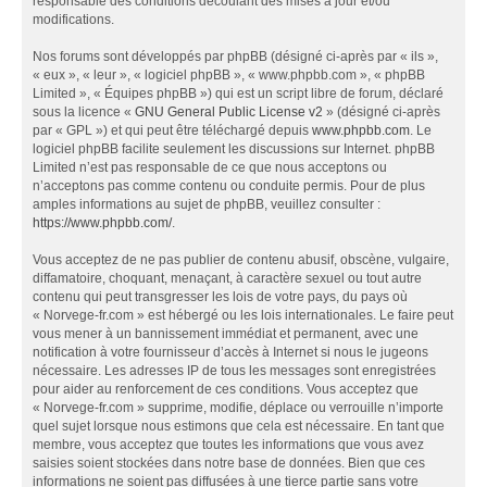
responsable des conditions découlant des mises à jour et/ou
modifications.
Nos forums sont développés par phpBB (désigné ci-après par « ils »,
« eux », « leur », « logiciel phpBB », « www.phpbb.com », « phpBB
Limited », « Équipes phpBB ») qui est un script libre de forum, déclaré
sous la licence «
GNU General Public License v2
» (désigné ci-après
par « GPL ») et qui peut être téléchargé depuis
www.phpbb.com
. Le
logiciel phpBB facilite seulement les discussions sur Internet. phpBB
Limited n’est pas responsable de ce que nous acceptons ou
n’acceptons pas comme contenu ou conduite permis. Pour de plus
amples informations au sujet de phpBB, veuillez consulter :
https://www.phpbb.com/
.
Vous acceptez de ne pas publier de contenu abusif, obscène, vulgaire,
diffamatoire, choquant, menaçant, à caractère sexuel ou tout autre
contenu qui peut transgresser les lois de votre pays, du pays où
« Norvege-fr.com » est hébergé ou les lois internationales. Le faire peut
vous mener à un bannissement immédiat et permanent, avec une
notification à votre fournisseur d’accès à Internet si nous le jugeons
nécessaire. Les adresses IP de tous les messages sont enregistrées
pour aider au renforcement de ces conditions. Vous acceptez que
« Norvege-fr.com » supprime, modifie, déplace ou verrouille n’importe
quel sujet lorsque nous estimons que cela est nécessaire. En tant que
membre, vous acceptez que toutes les informations que vous avez
saisies soient stockées dans notre base de données. Bien que ces
informations ne soient pas diffusées à une tierce partie sans votre