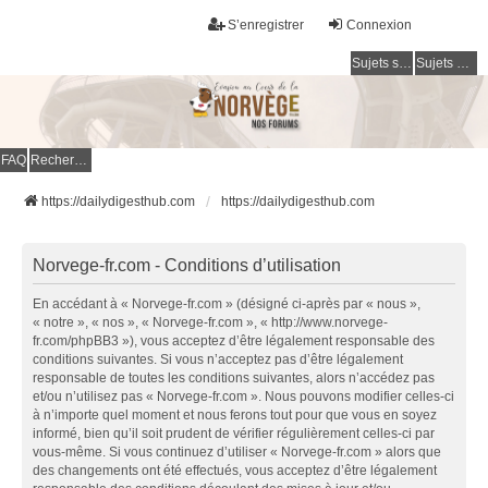
S’enregistrer
Connexion
Sujets sans réponse
Sujets actifs
FAQ
Rechercher
https://dailydigesthub.com
https://dailydigesthub.com
Norvege-fr.com - Conditions d’utilisation
En accédant à « Norvege-fr.com » (désigné ci-après par « nous »,
« notre », « nos », « Norvege-fr.com », « http://www.norvege-
fr.com/phpBB3 »), vous acceptez d’être légalement responsable des
conditions suivantes. Si vous n’acceptez pas d’être légalement
responsable de toutes les conditions suivantes, alors n’accédez pas
et/ou n’utilisez pas « Norvege-fr.com ». Nous pouvons modifier celles-ci
à n’importe quel moment et nous ferons tout pour que vous en soyez
informé, bien qu’il soit prudent de vérifier régulièrement celles-ci par
vous-même. Si vous continuez d’utiliser « Norvege-fr.com » alors que
des changements ont été effectués, vous acceptez d’être légalement