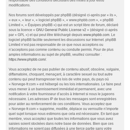
responsable des conditions découlant des mises à jour et/ou
modifications.
Nos forums sont développés par phpBB (désigné ci-après par « ils »,
« eux », « leur », « logiciel phpBB », « www.phpbb.com », « phpBB
Limited », « Équipes phpBB ») qui est un script libre de forum, déclaré
sous la licence «
GNU General Public License v2
» (désigné ci-après
par « GPL ») et qui peut être téléchargé depuis
www.phpbb.com
. Le
logiciel phpBB facilite seulement les discussions sur Internet. phpBB
Limited n’est pas responsable de ce que nous acceptons ou
n’acceptons pas comme contenu ou conduite permis. Pour de plus
amples informations au sujet de phpBB, veuillez consulter :
https://www.phpbb.com/
.
Vous acceptez de ne pas publier de contenu abusif, obscène, vulgaire,
diffamatoire, choquant, menaçant, à caractère sexuel ou tout autre
contenu qui peut transgresser les lois de votre pays, du pays où
« Norvege-fr.com » est hébergé ou les lois internationales. Le faire peut
vous mener à un bannissement immédiat et permanent, avec une
notification à votre fournisseur d’accès à Internet si nous le jugeons
nécessaire. Les adresses IP de tous les messages sont enregistrées
pour aider au renforcement de ces conditions. Vous acceptez que
« Norvege-fr.com » supprime, modifie, déplace ou verrouille n’importe
quel sujet lorsque nous estimons que cela est nécessaire. En tant que
membre, vous acceptez que toutes les informations que vous avez
saisies soient stockées dans notre base de données. Bien que ces
informations ne soient pas diffusées à une tierce partie sans votre