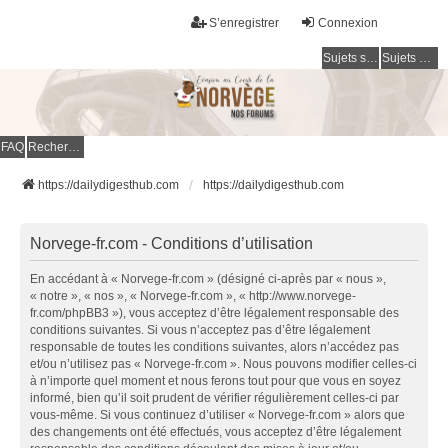
S’enregistrer
Connexion
Sujets sans réponse
Sujets actifs
FAQ
Rechercher
https://dailydigesthub.com
https://dailydigesthub.com
Norvege-fr.com - Conditions d’utilisation
En accédant à « Norvege-fr.com » (désigné ci-après par « nous »,
« notre », « nos », « Norvege-fr.com », « http://www.norvege-
fr.com/phpBB3 »), vous acceptez d’être légalement responsable des
conditions suivantes. Si vous n’acceptez pas d’être légalement
responsable de toutes les conditions suivantes, alors n’accédez pas
et/ou n’utilisez pas « Norvege-fr.com ». Nous pouvons modifier celles-ci
à n’importe quel moment et nous ferons tout pour que vous en soyez
informé, bien qu’il soit prudent de vérifier régulièrement celles-ci par
vous-même. Si vous continuez d’utiliser « Norvege-fr.com » alors que
des changements ont été effectués, vous acceptez d’être légalement