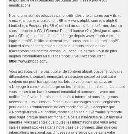
responsable des conditions découlant des mises à jour et/ou
modifications.
Nos forums sont développés par phpBB (désigné ci-après par « ils »,
« eux », « leur », « logiciel phpBB », « www.phpbb.com », « phpBB
Limited », « Équipes phpBB ») qui est un script libre de forum, déclaré
sous la licence «
GNU General Public License v2
» (désigné ci-après
par « GPL ») et qui peut être téléchargé depuis
www.phpbb.com
. Le
logiciel phpBB facilite seulement les discussions sur Internet. phpBB
Limited n’est pas responsable de ce que nous acceptons ou
n’acceptons pas comme contenu ou conduite permis. Pour de plus
amples informations au sujet de phpBB, veuillez consulter :
https://www.phpbb.com/
.
Vous acceptez de ne pas publier de contenu abusif, obscène, vulgaire,
diffamatoire, choquant, menaçant, à caractère sexuel ou tout autre
contenu qui peut transgresser les lois de votre pays, du pays où
« Norvege-fr.com » est hébergé ou les lois internationales. Le faire peut
vous mener à un bannissement immédiat et permanent, avec une
notification à votre fournisseur d’accès à Internet si nous le jugeons
nécessaire. Les adresses IP de tous les messages sont enregistrées
pour aider au renforcement de ces conditions. Vous acceptez que
« Norvege-fr.com » supprime, modifie, déplace ou verrouille n’importe
quel sujet lorsque nous estimons que cela est nécessaire. En tant que
membre, vous acceptez que toutes les informations que vous avez
saisies soient stockées dans notre base de données. Bien que ces
informations ne soient pas diffusées à une tierce partie sans votre