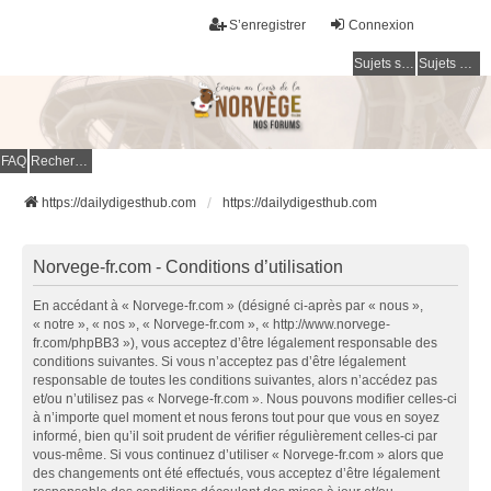
S’enregistrer
Connexion
Sujets sans réponse
Sujets actifs
FAQ
Rechercher
https://dailydigesthub.com
https://dailydigesthub.com
Norvege-fr.com - Conditions d’utilisation
En accédant à « Norvege-fr.com » (désigné ci-après par « nous »,
« notre », « nos », « Norvege-fr.com », « http://www.norvege-
fr.com/phpBB3 »), vous acceptez d’être légalement responsable des
conditions suivantes. Si vous n’acceptez pas d’être légalement
responsable de toutes les conditions suivantes, alors n’accédez pas
et/ou n’utilisez pas « Norvege-fr.com ». Nous pouvons modifier celles-ci
à n’importe quel moment et nous ferons tout pour que vous en soyez
informé, bien qu’il soit prudent de vérifier régulièrement celles-ci par
vous-même. Si vous continuez d’utiliser « Norvege-fr.com » alors que
des changements ont été effectués, vous acceptez d’être légalement