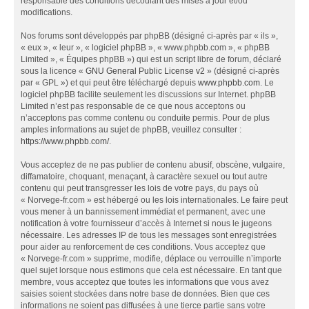
responsable des conditions découlant des mises à jour et/ou
modifications.
Nos forums sont développés par phpBB (désigné ci-après par « ils »,
« eux », « leur », « logiciel phpBB », « www.phpbb.com », « phpBB
Limited », « Équipes phpBB ») qui est un script libre de forum, déclaré
sous la licence «
GNU General Public License v2
» (désigné ci-après
par « GPL ») et qui peut être téléchargé depuis
www.phpbb.com
. Le
logiciel phpBB facilite seulement les discussions sur Internet. phpBB
Limited n’est pas responsable de ce que nous acceptons ou
n’acceptons pas comme contenu ou conduite permis. Pour de plus
amples informations au sujet de phpBB, veuillez consulter :
https://www.phpbb.com/
.
Vous acceptez de ne pas publier de contenu abusif, obscène, vulgaire,
diffamatoire, choquant, menaçant, à caractère sexuel ou tout autre
contenu qui peut transgresser les lois de votre pays, du pays où
« Norvege-fr.com » est hébergé ou les lois internationales. Le faire peut
vous mener à un bannissement immédiat et permanent, avec une
notification à votre fournisseur d’accès à Internet si nous le jugeons
nécessaire. Les adresses IP de tous les messages sont enregistrées
pour aider au renforcement de ces conditions. Vous acceptez que
« Norvege-fr.com » supprime, modifie, déplace ou verrouille n’importe
quel sujet lorsque nous estimons que cela est nécessaire. En tant que
membre, vous acceptez que toutes les informations que vous avez
saisies soient stockées dans notre base de données. Bien que ces
informations ne soient pas diffusées à une tierce partie sans votre