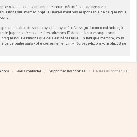
BB ») qui est un script libre de forum, déclaré sous la licence «
 discussions sur Internet. phpBB Limited n’est pas responsable de ce que nous
.com/
.
sgresser les lois de votre pays, du pays où « Norvege-fr.com » est hébergé
 nous le jugeons nécessaire. Les adresses IP de tous les messages sont
et lorsque nous estimons que cela est nécessaire. En tant que membre, vous
ne tierce partie sans votre consentement, ni « Norvege-fr.com », ni phpBB ne
ub.com
Nous contacter
Supprimer les cookies
Heures au format
UTC