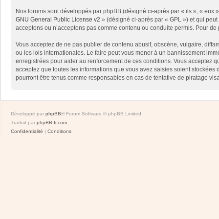
Nos forums sont développés par phpBB (désigné ci-après par « ils », « eux »,
GNU General Public License v2
» (désigné ci-après par « GPL ») et qui peut
acceptons ou n’acceptons pas comme contenu ou conduite permis. Pour de pl
Vous acceptez de ne pas publier de contenu abusif, obscène, vulgaire, diffam
ou les lois internationales. Le faire peut vous mener à un bannissement immé
enregistrées pour aider au renforcement de ces conditions. Vous acceptez qu
acceptez que toutes les informations que vous avez saisies soient stockées 
pourront être tenus comme responsables en cas de tentative de piratage vis
Développé par
phpBB
® Forum Software © phpBB Limited
Traduit par
phpBB-fr.com
Confidentialité
|
Conditions