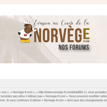
 « nos », « Norvege-fr.com », « http://www.norvege-fr.com/phpBB3 »), vous acceptez
 n’accédez pas et/ou n’utilisez pas « Norvege-fr.com ». Nous pouvons modifier cell
s-même. Si vous continuez d’utiliser « Norvege-fr.com » alors que des changements o