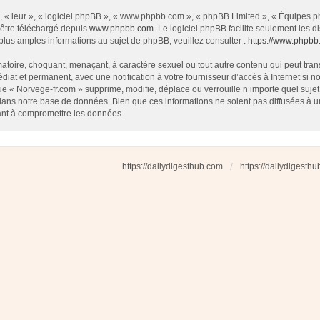
 « leur », « logiciel phpBB », « www.phpbb.com », « phpBB Limited », « Équipes php
 être téléchargé depuis
www.phpbb.com
. Le logiciel phpBB facilite seulement les
us amples informations au sujet de phpBB, veuillez consulter :
https://www.phpbb
atoire, choquant, menaçant, à caractère sexuel ou tout autre contenu qui peut tran
diat et permanent, avec une notification à votre fournisseur d’accès à Internet si
e « Norvege-fr.com » supprime, modifie, déplace ou verrouille n’importe quel suj
dans notre base de données. Bien que ces informations ne soient pas diffusées à u
ant à compromettre les données.
https://dailydigesthub.com
https://dailydigesth