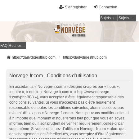
S’enregistrer
Connexion
Sujets sans réponse
Sujets actifs
FAQ
Rechercher
https://dailydigesthub.com
https://dailydigesthub.com
Norvege-fr.com - Conditions d’utilisation
En accédant à « Norvege-fr.com » (désigné ci-après par « nous »,
« notre », « nos », « Norvege-fr.com », « http://www.norvege-
fr.com/phpBB3 »), vous acceptez d’être légalement responsable des
conditions suivantes. Si vous n’acceptez pas d’être légalement
responsable de toutes les conditions suivantes, alors n’accédez pas
et/ou n’utilisez pas « Norvege-fr.com ». Nous pouvons modifier celles-ci
à n’importe quel moment et nous ferons tout pour que vous en soyez
informé, bien qu’il soit prudent de vérifier régulièrement celles-ci par
vous-même. Si vous continuez d’utiliser « Norvege-fr.com » alors que
des changements ont été effectués, vous acceptez d’être légalement