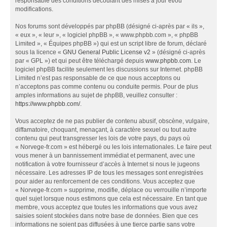
responsable des conditions découlant des mises à jour et/ou
modifications.
Nos forums sont développés par phpBB (désigné ci-après par « ils »,
« eux », « leur », « logiciel phpBB », « www.phpbb.com », « phpBB
Limited », « Équipes phpBB ») qui est un script libre de forum, déclaré
sous la licence «
GNU General Public License v2
» (désigné ci-après
par « GPL ») et qui peut être téléchargé depuis
www.phpbb.com
. Le
logiciel phpBB facilite seulement les discussions sur Internet. phpBB
Limited n’est pas responsable de ce que nous acceptons ou
n’acceptons pas comme contenu ou conduite permis. Pour de plus
amples informations au sujet de phpBB, veuillez consulter :
https://www.phpbb.com/
.
Vous acceptez de ne pas publier de contenu abusif, obscène, vulgaire,
diffamatoire, choquant, menaçant, à caractère sexuel ou tout autre
contenu qui peut transgresser les lois de votre pays, du pays où
« Norvege-fr.com » est hébergé ou les lois internationales. Le faire peut
vous mener à un bannissement immédiat et permanent, avec une
notification à votre fournisseur d’accès à Internet si nous le jugeons
nécessaire. Les adresses IP de tous les messages sont enregistrées
pour aider au renforcement de ces conditions. Vous acceptez que
« Norvege-fr.com » supprime, modifie, déplace ou verrouille n’importe
quel sujet lorsque nous estimons que cela est nécessaire. En tant que
membre, vous acceptez que toutes les informations que vous avez
saisies soient stockées dans notre base de données. Bien que ces
informations ne soient pas diffusées à une tierce partie sans votre