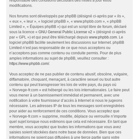
responsable des conditions découlant des mises à jour et/ou
modifications.
Nos forums sont développés par phpBB (désigné ci-après par « ils »,
« eux », « leur », « logiciel phpBB », « www.phpbb.com », « phpBB
Limited », « Équipes phpBB ») qui est un script libre de forum, déclaré
sous la licence «
GNU General Public License v2
» (désigné ci-après
par « GPL ») et qui peut être téléchargé depuis
www.phpbb.com
. Le
logiciel phpBB facilite seulement les discussions sur Internet. phpBB
Limited n’est pas responsable de ce que nous acceptons ou
n’acceptons pas comme contenu ou conduite permis. Pour de plus
amples informations au sujet de phpBB, veuillez consulter :
https://www.phpbb.com/
.
Vous acceptez de ne pas publier de contenu abusif, obscène, vulgaire,
diffamatoire, choquant, menaçant, à caractère sexuel ou tout autre
contenu qui peut transgresser les lois de votre pays, du pays où
« Norvege-fr.com » est hébergé ou les lois internationales. Le faire peut
vous mener à un bannissement immédiat et permanent, avec une
notification à votre fournisseur d’accès à Internet si nous le jugeons
nécessaire. Les adresses IP de tous les messages sont enregistrées
pour aider au renforcement de ces conditions. Vous acceptez que
« Norvege-fr.com » supprime, modifie, déplace ou verrouille n’importe
quel sujet lorsque nous estimons que cela est nécessaire. En tant que
membre, vous acceptez que toutes les informations que vous avez
saisies soient stockées dans notre base de données. Bien que ces
informations ne soient pas diffusées à une tierce partie sans votre