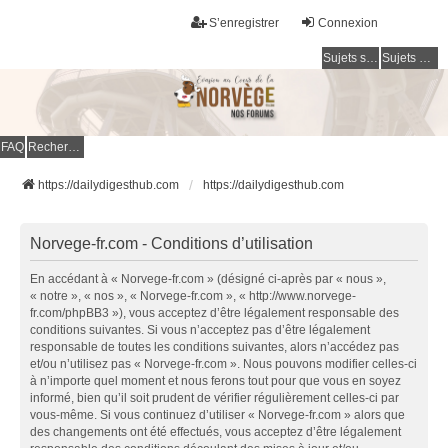
S’enregistrer
Connexion
Sujets sans réponse
Sujets actifs
FAQ
Rechercher
https://dailydigesthub.com
https://dailydigesthub.com
Norvege-fr.com - Conditions d’utilisation
En accédant à « Norvege-fr.com » (désigné ci-après par « nous »,
« notre », « nos », « Norvege-fr.com », « http://www.norvege-
fr.com/phpBB3 »), vous acceptez d’être légalement responsable des
conditions suivantes. Si vous n’acceptez pas d’être légalement
responsable de toutes les conditions suivantes, alors n’accédez pas
et/ou n’utilisez pas « Norvege-fr.com ». Nous pouvons modifier celles-ci
à n’importe quel moment et nous ferons tout pour que vous en soyez
informé, bien qu’il soit prudent de vérifier régulièrement celles-ci par
vous-même. Si vous continuez d’utiliser « Norvege-fr.com » alors que
des changements ont été effectués, vous acceptez d’être légalement