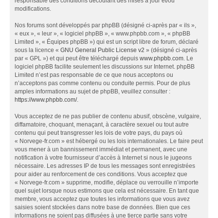
responsable des conditions découlant des mises à jour et/ou
modifications.
Nos forums sont développés par phpBB (désigné ci-après par « ils »,
« eux », « leur », « logiciel phpBB », « www.phpbb.com », « phpBB
Limited », « Équipes phpBB ») qui est un script libre de forum, déclaré
sous la licence «
GNU General Public License v2
» (désigné ci-après
par « GPL ») et qui peut être téléchargé depuis
www.phpbb.com
. Le
logiciel phpBB facilite seulement les discussions sur Internet. phpBB
Limited n’est pas responsable de ce que nous acceptons ou
n’acceptons pas comme contenu ou conduite permis. Pour de plus
amples informations au sujet de phpBB, veuillez consulter :
https://www.phpbb.com/
.
Vous acceptez de ne pas publier de contenu abusif, obscène, vulgaire,
diffamatoire, choquant, menaçant, à caractère sexuel ou tout autre
contenu qui peut transgresser les lois de votre pays, du pays où
« Norvege-fr.com » est hébergé ou les lois internationales. Le faire peut
vous mener à un bannissement immédiat et permanent, avec une
notification à votre fournisseur d’accès à Internet si nous le jugeons
nécessaire. Les adresses IP de tous les messages sont enregistrées
pour aider au renforcement de ces conditions. Vous acceptez que
« Norvege-fr.com » supprime, modifie, déplace ou verrouille n’importe
quel sujet lorsque nous estimons que cela est nécessaire. En tant que
membre, vous acceptez que toutes les informations que vous avez
saisies soient stockées dans notre base de données. Bien que ces
informations ne soient pas diffusées à une tierce partie sans votre