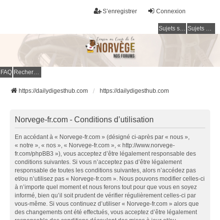
S’enregistrer
Connexion
Sujets sans réponse
Sujets actifs
FAQ
Rechercher
https://dailydigesthub.com
https://dailydigesthub.com
Norvege-fr.com - Conditions d’utilisation
En accédant à « Norvege-fr.com » (désigné ci-après par « nous »,
« notre », « nos », « Norvege-fr.com », « http://www.norvege-
fr.com/phpBB3 »), vous acceptez d’être légalement responsable des
conditions suivantes. Si vous n’acceptez pas d’être légalement
responsable de toutes les conditions suivantes, alors n’accédez pas
et/ou n’utilisez pas « Norvege-fr.com ». Nous pouvons modifier celles-ci
à n’importe quel moment et nous ferons tout pour que vous en soyez
informé, bien qu’il soit prudent de vérifier régulièrement celles-ci par
vous-même. Si vous continuez d’utiliser « Norvege-fr.com » alors que
des changements ont été effectués, vous acceptez d’être légalement