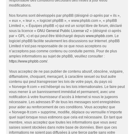
responsable des conditions découlant des mises à jour et/ou
modifications.
Nos forums sont développés par phpBB (désigné ci-après par « ils »,
« eux », « leur », « logiciel phpBB », « www.phpbb.com », « phpBB
Limited », « Équipes phpBB ») qui est un script libre de forum, déclaré
sous la licence «
GNU General Public License v2
» (désigné ci-après
par « GPL ») et qui peut être téléchargé depuis
www.phpbb.com
. Le
logiciel phpBB facilite seulement les discussions sur Internet. phpBB
Limited n’est pas responsable de ce que nous acceptons ou
n’acceptons pas comme contenu ou conduite permis. Pour de plus
amples informations au sujet de phpBB, veuillez consulter :
https://www.phpbb.com/
.
Vous acceptez de ne pas publier de contenu abusif, obscène, vulgaire,
diffamatoire, choquant, menaçant, à caractère sexuel ou tout autre
contenu qui peut transgresser les lois de votre pays, du pays où
« Norvege-fr.com » est hébergé ou les lois internationales. Le faire peut
vous mener à un bannissement immédiat et permanent, avec une
notification à votre fournisseur d’accès à Internet si nous le jugeons
nécessaire. Les adresses IP de tous les messages sont enregistrées
pour aider au renforcement de ces conditions. Vous acceptez que
« Norvege-fr.com » supprime, modifie, déplace ou verrouille n’importe
quel sujet lorsque nous estimons que cela est nécessaire. En tant que
membre, vous acceptez que toutes les informations que vous avez
saisies soient stockées dans notre base de données. Bien que ces
informations ne soient pas diffusées à une tierce partie sans votre