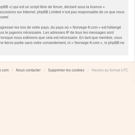
BB ») qui est un script libre de forum, déclaré sous la licence «
 discussions sur Internet. phpBB Limited n’est pas responsable de ce que nous
.com/
.
sgresser les lois de votre pays, du pays où « Norvege-fr.com » est hébergé
 nous le jugeons nécessaire. Les adresses IP de tous les messages sont
et lorsque nous estimons que cela est nécessaire. En tant que membre, vous
ne tierce partie sans votre consentement, ni « Norvege-fr.com », ni phpBB ne
ub.com
Nous contacter
Supprimer les cookies
Heures au format
UTC