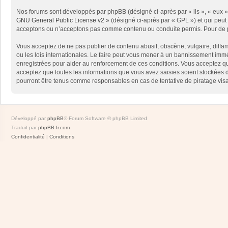
Nos forums sont développés par phpBB (désigné ci-après par « ils », « eux »,
GNU General Public License v2
» (désigné ci-après par « GPL ») et qui peut
acceptons ou n’acceptons pas comme contenu ou conduite permis. Pour de pl
Vous acceptez de ne pas publier de contenu abusif, obscène, vulgaire, diffam
ou les lois internationales. Le faire peut vous mener à un bannissement immé
enregistrées pour aider au renforcement de ces conditions. Vous acceptez qu
acceptez que toutes les informations que vous avez saisies soient stockées 
pourront être tenus comme responsables en cas de tentative de piratage vis
Développé par
phpBB
® Forum Software © phpBB Limited
Traduit par
phpBB-fr.com
Confidentialité
|
Conditions