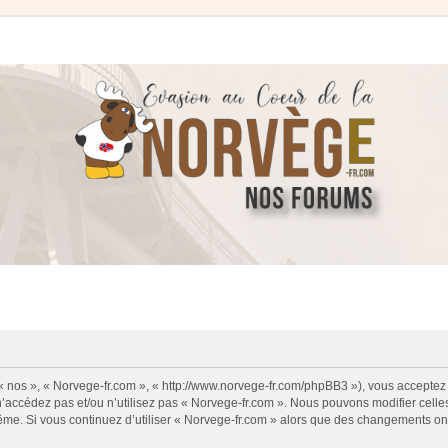
 « nos », « Norvege-fr.com », « http://www.norvege-fr.com/phpBB3 »), vous acceptez
 n’accédez pas et/ou n’utilisez pas « Norvege-fr.com ». Nous pouvons modifier cell
s-même. Si vous continuez d’utiliser « Norvege-fr.com » alors que des changements o