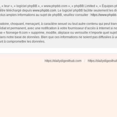
 « leur », « logiciel phpBB », « www.phpbb.com », « phpBB Limited », « Équipes php
 être téléchargé depuis
www.phpbb.com
. Le logiciel phpBB facilite seulement les
us amples informations au sujet de phpBB, veuillez consulter :
https://www.phpbb
atoire, choquant, menaçant, à caractère sexuel ou tout autre contenu qui peut tran
diat et permanent, avec une notification à votre fournisseur d’accès à Internet si
e « Norvege-fr.com » supprime, modifie, déplace ou verrouille n’importe quel suj
dans notre base de données. Bien que ces informations ne soient pas diffusées à u
ant à compromettre les données.
https://dailydigesthub.com
https://dailydigesth