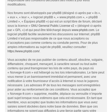
responsable des conditions découlant des mises à jour et/ou
modifications.
Nos forums sont développés par phpBB (désigné ci-après par « ils »,
« eux », « leur », « logiciel phpBB », « www.phpbb.com », « phpBB
Limited », « Équipes phpBB ») qui est un script libre de forum, déclaré
sous la licence «
GNU General Public License v2
» (désigné ci-après
par « GPL ») et qui peut être téléchargé depuis
www.phpbb.com
. Le
logiciel phpBB facilite seulement les discussions sur Internet. phpBB
Limited n’est pas responsable de ce que nous acceptons ou
n’acceptons pas comme contenu ou conduite permis. Pour de plus
amples informations au sujet de phpBB, veuillez consulter :
https://www.phpbb.com/
.
Vous acceptez de ne pas publier de contenu abusif, obscène, vulgaire,
diffamatoire, choquant, menaçant, à caractère sexuel ou tout autre
contenu qui peut transgresser les lois de votre pays, du pays où
« Norvege-fr.com » est hébergé ou les lois internationales. Le faire peut
vous mener à un bannissement immédiat et permanent, avec une
notification à votre fournisseur d’accès à Internet si nous le jugeons
nécessaire. Les adresses IP de tous les messages sont enregistrées
pour aider au renforcement de ces conditions. Vous acceptez que
« Norvege-fr.com » supprime, modifie, déplace ou verrouille n’importe
quel sujet lorsque nous estimons que cela est nécessaire. En tant que
membre, vous acceptez que toutes les informations que vous avez
saisies soient stockées dans notre base de données. Bien que ces
informations ne soient pas diffusées à une tierce partie sans votre