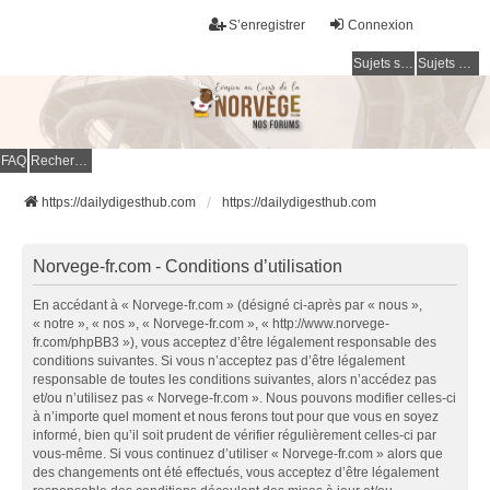
S’enregistrer
Connexion
Sujets sans réponse
Sujets actifs
FAQ
Rechercher
https://dailydigesthub.com
https://dailydigesthub.com
Norvege-fr.com - Conditions d’utilisation
En accédant à « Norvege-fr.com » (désigné ci-après par « nous »,
« notre », « nos », « Norvege-fr.com », « http://www.norvege-
fr.com/phpBB3 »), vous acceptez d’être légalement responsable des
conditions suivantes. Si vous n’acceptez pas d’être légalement
responsable de toutes les conditions suivantes, alors n’accédez pas
et/ou n’utilisez pas « Norvege-fr.com ». Nous pouvons modifier celles-ci
à n’importe quel moment et nous ferons tout pour que vous en soyez
informé, bien qu’il soit prudent de vérifier régulièrement celles-ci par
vous-même. Si vous continuez d’utiliser « Norvege-fr.com » alors que
des changements ont été effectués, vous acceptez d’être légalement