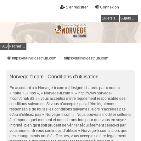
S’enregistrer
Connexion
Sujets sans réponse
Sujets actifs
FAQ
Rechercher
https://dailydigesthub.com
https://dailydigesthub.com
Norvege-fr.com - Conditions d’utilisation
En accédant à « Norvege-fr.com » (désigné ci-après par « nous »,
« notre », « nos », « Norvege-fr.com », « http://www.norvege-
fr.com/phpBB3 »), vous acceptez d’être légalement responsable des
conditions suivantes. Si vous n’acceptez pas d’être légalement
responsable de toutes les conditions suivantes, alors n’accédez pas
et/ou n’utilisez pas « Norvege-fr.com ». Nous pouvons modifier celles-ci
à n’importe quel moment et nous ferons tout pour que vous en soyez
informé, bien qu’il soit prudent de vérifier régulièrement celles-ci par
vous-même. Si vous continuez d’utiliser « Norvege-fr.com » alors que
des changements ont été effectués, vous acceptez d’être légalement