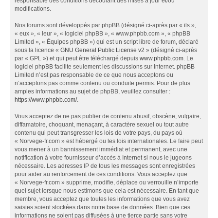
responsable des conditions découlant des mises à jour et/ou
modifications.
Nos forums sont développés par phpBB (désigné ci-après par « ils »,
« eux », « leur », « logiciel phpBB », « www.phpbb.com », « phpBB
Limited », « Équipes phpBB ») qui est un script libre de forum, déclaré
sous la licence «
GNU General Public License v2
» (désigné ci-après
par « GPL ») et qui peut être téléchargé depuis
www.phpbb.com
. Le
logiciel phpBB facilite seulement les discussions sur Internet. phpBB
Limited n’est pas responsable de ce que nous acceptons ou
n’acceptons pas comme contenu ou conduite permis. Pour de plus
amples informations au sujet de phpBB, veuillez consulter :
https://www.phpbb.com/
.
Vous acceptez de ne pas publier de contenu abusif, obscène, vulgaire,
diffamatoire, choquant, menaçant, à caractère sexuel ou tout autre
contenu qui peut transgresser les lois de votre pays, du pays où
« Norvege-fr.com » est hébergé ou les lois internationales. Le faire peut
vous mener à un bannissement immédiat et permanent, avec une
notification à votre fournisseur d’accès à Internet si nous le jugeons
nécessaire. Les adresses IP de tous les messages sont enregistrées
pour aider au renforcement de ces conditions. Vous acceptez que
« Norvege-fr.com » supprime, modifie, déplace ou verrouille n’importe
quel sujet lorsque nous estimons que cela est nécessaire. En tant que
membre, vous acceptez que toutes les informations que vous avez
saisies soient stockées dans notre base de données. Bien que ces
informations ne soient pas diffusées à une tierce partie sans votre