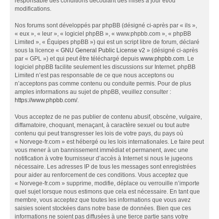
responsable des conditions découlant des mises à jour et/ou
modifications.
Nos forums sont développés par phpBB (désigné ci-après par « ils »,
« eux », « leur », « logiciel phpBB », « www.phpbb.com », « phpBB
Limited », « Équipes phpBB ») qui est un script libre de forum, déclaré
sous la licence «
GNU General Public License v2
» (désigné ci-après
par « GPL ») et qui peut être téléchargé depuis
www.phpbb.com
. Le
logiciel phpBB facilite seulement les discussions sur Internet. phpBB
Limited n’est pas responsable de ce que nous acceptons ou
n’acceptons pas comme contenu ou conduite permis. Pour de plus
amples informations au sujet de phpBB, veuillez consulter :
https://www.phpbb.com/
.
Vous acceptez de ne pas publier de contenu abusif, obscène, vulgaire,
diffamatoire, choquant, menaçant, à caractère sexuel ou tout autre
contenu qui peut transgresser les lois de votre pays, du pays où
« Norvege-fr.com » est hébergé ou les lois internationales. Le faire peut
vous mener à un bannissement immédiat et permanent, avec une
notification à votre fournisseur d’accès à Internet si nous le jugeons
nécessaire. Les adresses IP de tous les messages sont enregistrées
pour aider au renforcement de ces conditions. Vous acceptez que
« Norvege-fr.com » supprime, modifie, déplace ou verrouille n’importe
quel sujet lorsque nous estimons que cela est nécessaire. En tant que
membre, vous acceptez que toutes les informations que vous avez
saisies soient stockées dans notre base de données. Bien que ces
informations ne soient pas diffusées à une tierce partie sans votre