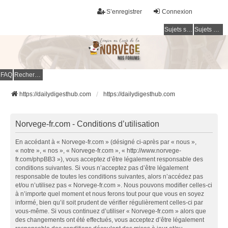
S’enregistrer
Connexion
Sujets sans réponse
Sujets actifs
FAQ
Rechercher
https://dailydigesthub.com
https://dailydigesthub.com
Norvege-fr.com - Conditions d’utilisation
En accédant à « Norvege-fr.com » (désigné ci-après par « nous »,
« notre », « nos », « Norvege-fr.com », « http://www.norvege-
fr.com/phpBB3 »), vous acceptez d’être légalement responsable des
conditions suivantes. Si vous n’acceptez pas d’être légalement
responsable de toutes les conditions suivantes, alors n’accédez pas
et/ou n’utilisez pas « Norvege-fr.com ». Nous pouvons modifier celles-ci
à n’importe quel moment et nous ferons tout pour que vous en soyez
informé, bien qu’il soit prudent de vérifier régulièrement celles-ci par
vous-même. Si vous continuez d’utiliser « Norvege-fr.com » alors que
des changements ont été effectués, vous acceptez d’être légalement