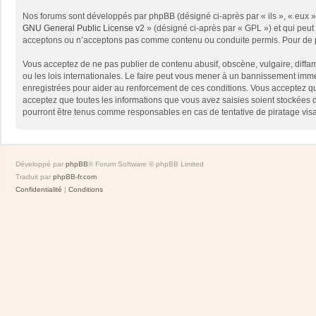
Nos forums sont développés par phpBB (désigné ci-après par « ils », « eux »,
GNU General Public License v2
» (désigné ci-après par « GPL ») et qui peut
acceptons ou n’acceptons pas comme contenu ou conduite permis. Pour de pl
Vous acceptez de ne pas publier de contenu abusif, obscène, vulgaire, diffam
ou les lois internationales. Le faire peut vous mener à un bannissement immé
enregistrées pour aider au renforcement de ces conditions. Vous acceptez qu
acceptez que toutes les informations que vous avez saisies soient stockées 
pourront être tenus comme responsables en cas de tentative de piratage vis
Développé par
phpBB
® Forum Software © phpBB Limited
Traduit par
phpBB-fr.com
Confidentialité
|
Conditions