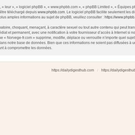
 « leur », « logiciel phpBB », « www.phpbb.com », « phpBB Limited », « Équipes php
 être téléchargé depuis
www.phpbb.com
. Le logiciel phpBB facilite seulement les
us amples informations au sujet de phpBB, veuillez consulter :
https://www.phpbb
atoire, choquant, menaçant, à caractère sexuel ou tout autre contenu qui peut tran
diat et permanent, avec une notification à votre fournisseur d’accès à Internet si
e « Norvege-fr.com » supprime, modifie, déplace ou verrouille n’importe quel suj
dans notre base de données. Bien que ces informations ne soient pas diffusées à u
ant à compromettre les données.
https://dailydigesthub.com
https://dailydigesth