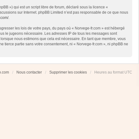
BB ») qui est un script libre de forum, déclaré sous la licence «
 discussions sur Internet. phpBB Limited n’est pas responsable de ce que nous
.com/
.
sgresser les lois de votre pays, du pays où « Norvege-fr.com » est hébergé
 nous le jugeons nécessaire. Les adresses IP de tous les messages sont
et lorsque nous estimons que cela est nécessaire. En tant que membre, vous
ne tierce partie sans votre consentement, ni « Norvege-fr.com », ni phpBB ne
ub.com
Nous contacter
Supprimer les cookies
Heures au format
UTC