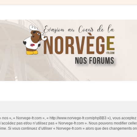
 « nos », « Norvege-fr.com », « http://www.norvege-fr.com/phpBB3 »), vous acceptez
 n’accédez pas et/ou n’utilisez pas « Norvege-fr.com ». Nous pouvons modifier cell
s-même. Si vous continuez d’utiliser « Norvege-fr.com » alors que des changements o