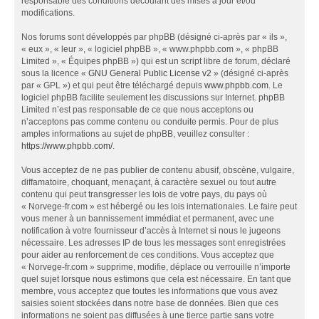
responsable des conditions découlant des mises à jour et/ou
modifications.
Nos forums sont développés par phpBB (désigné ci-après par « ils »,
« eux », « leur », « logiciel phpBB », « www.phpbb.com », « phpBB
Limited », « Équipes phpBB ») qui est un script libre de forum, déclaré
sous la licence «
GNU General Public License v2
» (désigné ci-après
par « GPL ») et qui peut être téléchargé depuis
www.phpbb.com
. Le
logiciel phpBB facilite seulement les discussions sur Internet. phpBB
Limited n’est pas responsable de ce que nous acceptons ou
n’acceptons pas comme contenu ou conduite permis. Pour de plus
amples informations au sujet de phpBB, veuillez consulter :
https://www.phpbb.com/
.
Vous acceptez de ne pas publier de contenu abusif, obscène, vulgaire,
diffamatoire, choquant, menaçant, à caractère sexuel ou tout autre
contenu qui peut transgresser les lois de votre pays, du pays où
« Norvege-fr.com » est hébergé ou les lois internationales. Le faire peut
vous mener à un bannissement immédiat et permanent, avec une
notification à votre fournisseur d’accès à Internet si nous le jugeons
nécessaire. Les adresses IP de tous les messages sont enregistrées
pour aider au renforcement de ces conditions. Vous acceptez que
« Norvege-fr.com » supprime, modifie, déplace ou verrouille n’importe
quel sujet lorsque nous estimons que cela est nécessaire. En tant que
membre, vous acceptez que toutes les informations que vous avez
saisies soient stockées dans notre base de données. Bien que ces
informations ne soient pas diffusées à une tierce partie sans votre