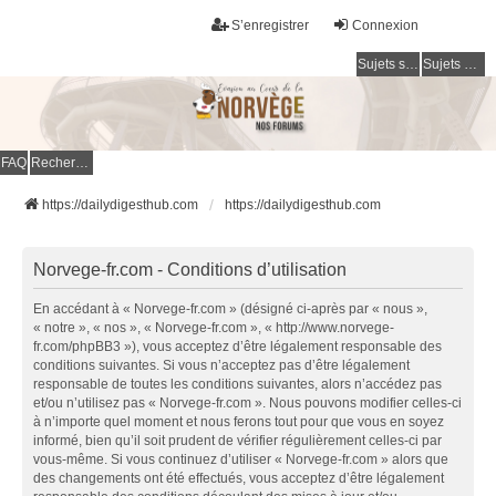
S’enregistrer
Connexion
Sujets sans réponse
Sujets actifs
FAQ
Rechercher
https://dailydigesthub.com
https://dailydigesthub.com
Norvege-fr.com - Conditions d’utilisation
En accédant à « Norvege-fr.com » (désigné ci-après par « nous »,
« notre », « nos », « Norvege-fr.com », « http://www.norvege-
fr.com/phpBB3 »), vous acceptez d’être légalement responsable des
conditions suivantes. Si vous n’acceptez pas d’être légalement
responsable de toutes les conditions suivantes, alors n’accédez pas
et/ou n’utilisez pas « Norvege-fr.com ». Nous pouvons modifier celles-ci
à n’importe quel moment et nous ferons tout pour que vous en soyez
informé, bien qu’il soit prudent de vérifier régulièrement celles-ci par
vous-même. Si vous continuez d’utiliser « Norvege-fr.com » alors que
des changements ont été effectués, vous acceptez d’être légalement