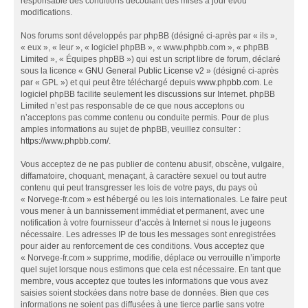
responsable des conditions découlant des mises à jour et/ou
modifications.
Nos forums sont développés par phpBB (désigné ci-après par « ils »,
« eux », « leur », « logiciel phpBB », « www.phpbb.com », « phpBB
Limited », « Équipes phpBB ») qui est un script libre de forum, déclaré
sous la licence «
GNU General Public License v2
» (désigné ci-après
par « GPL ») et qui peut être téléchargé depuis
www.phpbb.com
. Le
logiciel phpBB facilite seulement les discussions sur Internet. phpBB
Limited n’est pas responsable de ce que nous acceptons ou
n’acceptons pas comme contenu ou conduite permis. Pour de plus
amples informations au sujet de phpBB, veuillez consulter :
https://www.phpbb.com/
.
Vous acceptez de ne pas publier de contenu abusif, obscène, vulgaire,
diffamatoire, choquant, menaçant, à caractère sexuel ou tout autre
contenu qui peut transgresser les lois de votre pays, du pays où
« Norvege-fr.com » est hébergé ou les lois internationales. Le faire peut
vous mener à un bannissement immédiat et permanent, avec une
notification à votre fournisseur d’accès à Internet si nous le jugeons
nécessaire. Les adresses IP de tous les messages sont enregistrées
pour aider au renforcement de ces conditions. Vous acceptez que
« Norvege-fr.com » supprime, modifie, déplace ou verrouille n’importe
quel sujet lorsque nous estimons que cela est nécessaire. En tant que
membre, vous acceptez que toutes les informations que vous avez
saisies soient stockées dans notre base de données. Bien que ces
informations ne soient pas diffusées à une tierce partie sans votre