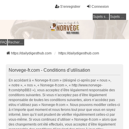
S’enregistrer
Connexion
Sujets sans réponse
Sujets actifs
FAQ
Rechercher
https://dailydigesthub.com
https://dailydigesthub.com
Norvege-fr.com - Conditions d’utilisation
En accédant à « Norvege-fr.com » (désigné ci-après par « nous »,
« notre », « nos », « Norvege-fr.com », « http://www.norvege-
fr.com/phpBB3 »), vous acceptez d’être légalement responsable des
conditions suivantes. Si vous n’acceptez pas d’être légalement
responsable de toutes les conditions suivantes, alors n’accédez pas
et/ou n’utilisez pas « Norvege-fr.com ». Nous pouvons modifier celles-ci
à n’importe quel moment et nous ferons tout pour que vous en soyez
informé, bien qu’il soit prudent de vérifier régulièrement celles-ci par
vous-même. Si vous continuez d’utiliser « Norvege-fr.com » alors que
des changements ont été effectués, vous acceptez d’être légalement