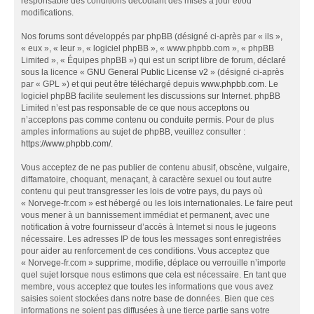
responsable des conditions découlant des mises à jour et/ou
modifications.
Nos forums sont développés par phpBB (désigné ci-après par « ils »,
« eux », « leur », « logiciel phpBB », « www.phpbb.com », « phpBB
Limited », « Équipes phpBB ») qui est un script libre de forum, déclaré
sous la licence «
GNU General Public License v2
» (désigné ci-après
par « GPL ») et qui peut être téléchargé depuis
www.phpbb.com
. Le
logiciel phpBB facilite seulement les discussions sur Internet. phpBB
Limited n’est pas responsable de ce que nous acceptons ou
n’acceptons pas comme contenu ou conduite permis. Pour de plus
amples informations au sujet de phpBB, veuillez consulter :
https://www.phpbb.com/
.
Vous acceptez de ne pas publier de contenu abusif, obscène, vulgaire,
diffamatoire, choquant, menaçant, à caractère sexuel ou tout autre
contenu qui peut transgresser les lois de votre pays, du pays où
« Norvege-fr.com » est hébergé ou les lois internationales. Le faire peut
vous mener à un bannissement immédiat et permanent, avec une
notification à votre fournisseur d’accès à Internet si nous le jugeons
nécessaire. Les adresses IP de tous les messages sont enregistrées
pour aider au renforcement de ces conditions. Vous acceptez que
« Norvege-fr.com » supprime, modifie, déplace ou verrouille n’importe
quel sujet lorsque nous estimons que cela est nécessaire. En tant que
membre, vous acceptez que toutes les informations que vous avez
saisies soient stockées dans notre base de données. Bien que ces
informations ne soient pas diffusées à une tierce partie sans votre