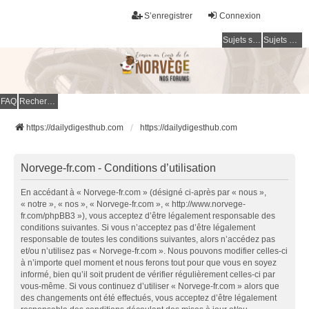
S’enregistrer
Connexion
Sujets sans réponse
Sujets actifs
FAQ
Rechercher
https://dailydigesthub.com
https://dailydigesthub.com
Norvege-fr.com - Conditions d’utilisation
En accédant à « Norvege-fr.com » (désigné ci-après par « nous »,
« notre », « nos », « Norvege-fr.com », « http://www.norvege-
fr.com/phpBB3 »), vous acceptez d’être légalement responsable des
conditions suivantes. Si vous n’acceptez pas d’être légalement
responsable de toutes les conditions suivantes, alors n’accédez pas
et/ou n’utilisez pas « Norvege-fr.com ». Nous pouvons modifier celles-ci
à n’importe quel moment et nous ferons tout pour que vous en soyez
informé, bien qu’il soit prudent de vérifier régulièrement celles-ci par
vous-même. Si vous continuez d’utiliser « Norvege-fr.com » alors que
des changements ont été effectués, vous acceptez d’être légalement