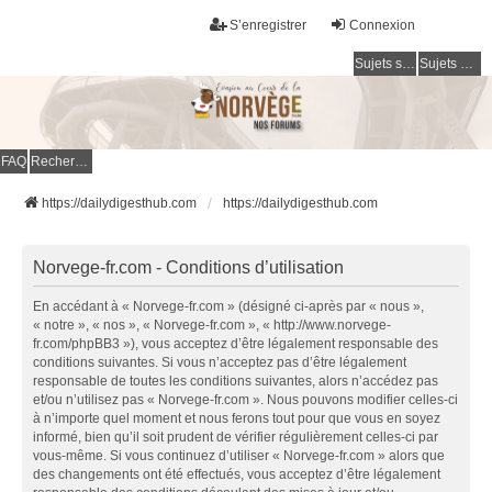
S’enregistrer
Connexion
Sujets sans réponse
Sujets actifs
FAQ
Rechercher
https://dailydigesthub.com
https://dailydigesthub.com
Norvege-fr.com - Conditions d’utilisation
En accédant à « Norvege-fr.com » (désigné ci-après par « nous »,
« notre », « nos », « Norvege-fr.com », « http://www.norvege-
fr.com/phpBB3 »), vous acceptez d’être légalement responsable des
conditions suivantes. Si vous n’acceptez pas d’être légalement
responsable de toutes les conditions suivantes, alors n’accédez pas
et/ou n’utilisez pas « Norvege-fr.com ». Nous pouvons modifier celles-ci
à n’importe quel moment et nous ferons tout pour que vous en soyez
informé, bien qu’il soit prudent de vérifier régulièrement celles-ci par
vous-même. Si vous continuez d’utiliser « Norvege-fr.com » alors que
des changements ont été effectués, vous acceptez d’être légalement