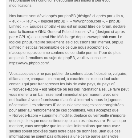
responsable des conditions découlant des mises à jour et/ou
modifications.
Nos forums sont développés par phpBB (désigné ci-après par « ils »,
« eux », « leur », « logiciel phpBB », « www.phpbb.com », « phpBB
Limited », « Équipes phpBB ») qui est un script libre de forum, déclaré
sous la licence «
GNU General Public License v2
» (désigné ci-après
par « GPL ») et qui peut être téléchargé depuis
www.phpbb.com
. Le
logiciel phpBB facilite seulement les discussions sur Internet. phpBB
Limited n’est pas responsable de ce que nous acceptons ou
n’acceptons pas comme contenu ou conduite permis. Pour de plus
amples informations au sujet de phpBB, veuillez consulter :
https://www.phpbb.com/
.
Vous acceptez de ne pas publier de contenu abusif, obscène, vulgaire,
diffamatoire, choquant, menaçant, à caractère sexuel ou tout autre
contenu qui peut transgresser les lois de votre pays, du pays où
« Norvege-fr.com » est hébergé ou les lois internationales. Le faire peut
vous mener à un bannissement immédiat et permanent, avec une
notification à votre fournisseur d’accès à Internet si nous le jugeons
nécessaire. Les adresses IP de tous les messages sont enregistrées
pour aider au renforcement de ces conditions. Vous acceptez que
« Norvege-fr.com » supprime, modifie, déplace ou verrouille n’importe
quel sujet lorsque nous estimons que cela est nécessaire. En tant que
membre, vous acceptez que toutes les informations que vous avez
saisies soient stockées dans notre base de données. Bien que ces
informations ne soient pas diffusées à une tierce partie sans votre