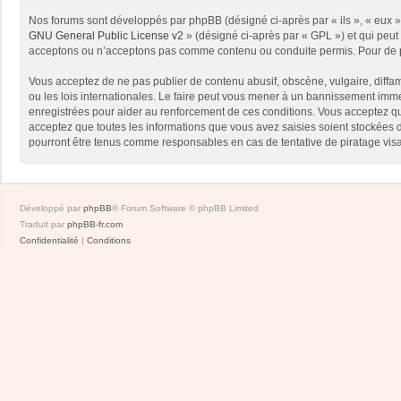
Nos forums sont développés par phpBB (désigné ci-après par « ils », « eux »,
GNU General Public License v2
» (désigné ci-après par « GPL ») et qui peut
acceptons ou n’acceptons pas comme contenu ou conduite permis. Pour de pl
Vous acceptez de ne pas publier de contenu abusif, obscène, vulgaire, diffam
ou les lois internationales. Le faire peut vous mener à un bannissement immé
enregistrées pour aider au renforcement de ces conditions. Vous acceptez qu
acceptez que toutes les informations que vous avez saisies soient stockées 
pourront être tenus comme responsables en cas de tentative de piratage vis
Développé par
phpBB
® Forum Software © phpBB Limited
Traduit par
phpBB-fr.com
Confidentialité
|
Conditions