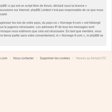
BB ») qui est un script libre de forum, déclaré sous la licence «
 discussions sur Internet. phpBB Limited n’est pas responsable de ce que nous
.com/
.
sgresser les lois de votre pays, du pays où « Norvege-fr.com » est hébergé
 nous le jugeons nécessaire. Les adresses IP de tous les messages sont
et lorsque nous estimons que cela est nécessaire. En tant que membre, vous
ne tierce partie sans votre consentement, ni « Norvege-fr.com », ni phpBB ne
ub.com
Nous contacter
Supprimer les cookies
Heures au format
UTC