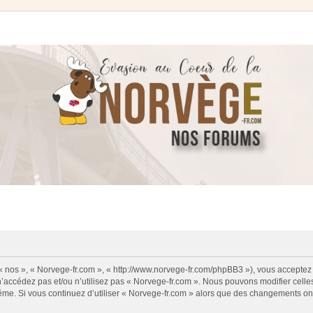
 « nos », « Norvege-fr.com », « http://www.norvege-fr.com/phpBB3 »), vous acceptez
 n’accédez pas et/ou n’utilisez pas « Norvege-fr.com ». Nous pouvons modifier cell
s-même. Si vous continuez d’utiliser « Norvege-fr.com » alors que des changements o