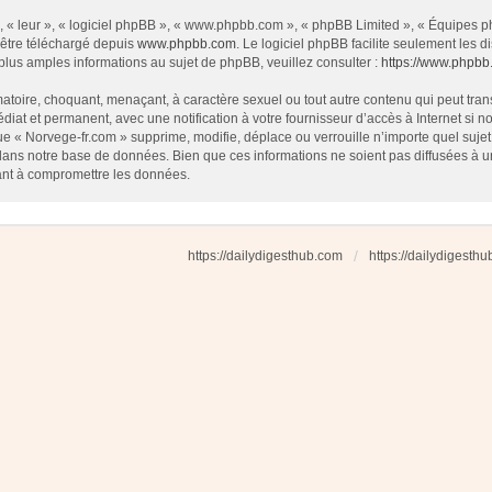
 « leur », « logiciel phpBB », « www.phpbb.com », « phpBB Limited », « Équipes php
 être téléchargé depuis
www.phpbb.com
. Le logiciel phpBB facilite seulement les
us amples informations au sujet de phpBB, veuillez consulter :
https://www.phpbb
atoire, choquant, menaçant, à caractère sexuel ou tout autre contenu qui peut tran
diat et permanent, avec une notification à votre fournisseur d’accès à Internet si
e « Norvege-fr.com » supprime, modifie, déplace ou verrouille n’importe quel suj
dans notre base de données. Bien que ces informations ne soient pas diffusées à u
ant à compromettre les données.
https://dailydigesthub.com
https://dailydigesth