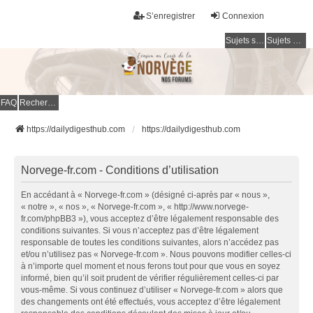
S’enregistrer
Connexion
Sujets sans réponse
Sujets actifs
FAQ
Rechercher
https://dailydigesthub.com
https://dailydigesthub.com
Norvege-fr.com - Conditions d’utilisation
En accédant à « Norvege-fr.com » (désigné ci-après par « nous »,
« notre », « nos », « Norvege-fr.com », « http://www.norvege-
fr.com/phpBB3 »), vous acceptez d’être légalement responsable des
conditions suivantes. Si vous n’acceptez pas d’être légalement
responsable de toutes les conditions suivantes, alors n’accédez pas
et/ou n’utilisez pas « Norvege-fr.com ». Nous pouvons modifier celles-ci
à n’importe quel moment et nous ferons tout pour que vous en soyez
informé, bien qu’il soit prudent de vérifier régulièrement celles-ci par
vous-même. Si vous continuez d’utiliser « Norvege-fr.com » alors que
des changements ont été effectués, vous acceptez d’être légalement