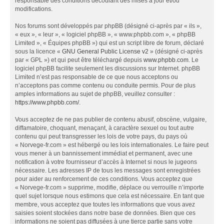
responsable des conditions découlant des mises à jour et/ou
modifications.
Nos forums sont développés par phpBB (désigné ci-après par « ils »,
« eux », « leur », « logiciel phpBB », « www.phpbb.com », « phpBB
Limited », « Équipes phpBB ») qui est un script libre de forum, déclaré
sous la licence «
GNU General Public License v2
» (désigné ci-après
par « GPL ») et qui peut être téléchargé depuis
www.phpbb.com
. Le
logiciel phpBB facilite seulement les discussions sur Internet. phpBB
Limited n’est pas responsable de ce que nous acceptons ou
n’acceptons pas comme contenu ou conduite permis. Pour de plus
amples informations au sujet de phpBB, veuillez consulter :
https://www.phpbb.com/
.
Vous acceptez de ne pas publier de contenu abusif, obscène, vulgaire,
diffamatoire, choquant, menaçant, à caractère sexuel ou tout autre
contenu qui peut transgresser les lois de votre pays, du pays où
« Norvege-fr.com » est hébergé ou les lois internationales. Le faire peut
vous mener à un bannissement immédiat et permanent, avec une
notification à votre fournisseur d’accès à Internet si nous le jugeons
nécessaire. Les adresses IP de tous les messages sont enregistrées
pour aider au renforcement de ces conditions. Vous acceptez que
« Norvege-fr.com » supprime, modifie, déplace ou verrouille n’importe
quel sujet lorsque nous estimons que cela est nécessaire. En tant que
membre, vous acceptez que toutes les informations que vous avez
saisies soient stockées dans notre base de données. Bien que ces
informations ne soient pas diffusées à une tierce partie sans votre