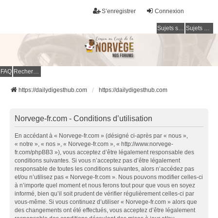
S’enregistrer
Connexion
Sujets sans réponse
Sujets actifs
FAQ
Rechercher
https://dailydigesthub.com
https://dailydigesthub.com
Norvege-fr.com - Conditions d’utilisation
En accédant à « Norvege-fr.com » (désigné ci-après par « nous »,
« notre », « nos », « Norvege-fr.com », « http://www.norvege-
fr.com/phpBB3 »), vous acceptez d’être légalement responsable des
conditions suivantes. Si vous n’acceptez pas d’être légalement
responsable de toutes les conditions suivantes, alors n’accédez pas
et/ou n’utilisez pas « Norvege-fr.com ». Nous pouvons modifier celles-ci
à n’importe quel moment et nous ferons tout pour que vous en soyez
informé, bien qu’il soit prudent de vérifier régulièrement celles-ci par
vous-même. Si vous continuez d’utiliser « Norvege-fr.com » alors que
des changements ont été effectués, vous acceptez d’être légalement