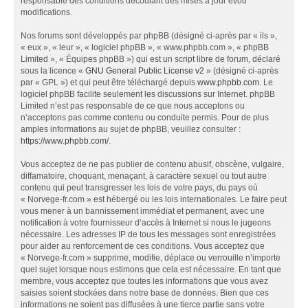
responsable des conditions découlant des mises à jour et/ou
modifications.
Nos forums sont développés par phpBB (désigné ci-après par « ils »,
« eux », « leur », « logiciel phpBB », « www.phpbb.com », « phpBB
Limited », « Équipes phpBB ») qui est un script libre de forum, déclaré
sous la licence «
GNU General Public License v2
» (désigné ci-après
par « GPL ») et qui peut être téléchargé depuis
www.phpbb.com
. Le
logiciel phpBB facilite seulement les discussions sur Internet. phpBB
Limited n’est pas responsable de ce que nous acceptons ou
n’acceptons pas comme contenu ou conduite permis. Pour de plus
amples informations au sujet de phpBB, veuillez consulter :
https://www.phpbb.com/
.
Vous acceptez de ne pas publier de contenu abusif, obscène, vulgaire,
diffamatoire, choquant, menaçant, à caractère sexuel ou tout autre
contenu qui peut transgresser les lois de votre pays, du pays où
« Norvege-fr.com » est hébergé ou les lois internationales. Le faire peut
vous mener à un bannissement immédiat et permanent, avec une
notification à votre fournisseur d’accès à Internet si nous le jugeons
nécessaire. Les adresses IP de tous les messages sont enregistrées
pour aider au renforcement de ces conditions. Vous acceptez que
« Norvege-fr.com » supprime, modifie, déplace ou verrouille n’importe
quel sujet lorsque nous estimons que cela est nécessaire. En tant que
membre, vous acceptez que toutes les informations que vous avez
saisies soient stockées dans notre base de données. Bien que ces
informations ne soient pas diffusées à une tierce partie sans votre