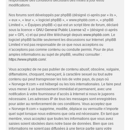
responsable des conditions découlant des mises à jour et/ou
modifications.
Nos forums sont développés par phpBB (désigné ci-après par « ils »,
« eux », « leur », « logiciel phpBB », « www.phpbb.com », « phpBB
Limited », « Équipes phpBB ») qui est un script libre de forum, déclaré
sous la licence «
GNU General Public License v2
» (désigné ci-après
par « GPL ») et qui peut être téléchargé depuis
www.phpbb.com
. Le
logiciel phpBB facilite seulement les discussions sur Internet. phpBB
Limited n’est pas responsable de ce que nous acceptons ou
n’acceptons pas comme contenu ou conduite permis. Pour de plus
amples informations au sujet de phpBB, veuillez consulter :
https://www.phpbb.com/
.
Vous acceptez de ne pas publier de contenu abusif, obscène, vulgaire,
diffamatoire, choquant, menaçant, à caractère sexuel ou tout autre
contenu qui peut transgresser les lois de votre pays, du pays où
« Norvege-fr.com » est hébergé ou les lois internationales. Le faire peut
vous mener à un bannissement immédiat et permanent, avec une
notification à votre fournisseur d’accès à Internet si nous le jugeons
nécessaire. Les adresses IP de tous les messages sont enregistrées
pour aider au renforcement de ces conditions. Vous acceptez que
« Norvege-fr.com » supprime, modifie, déplace ou verrouille n’importe
quel sujet lorsque nous estimons que cela est nécessaire. En tant que
membre, vous acceptez que toutes les informations que vous avez
saisies soient stockées dans notre base de données. Bien que ces
informations ne soient pas diffusées à une tierce partie sans votre