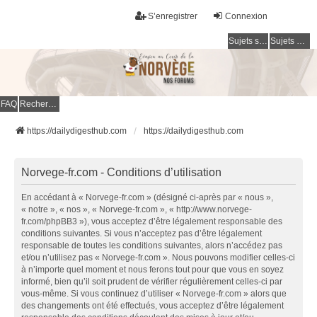
S’enregistrer
Connexion
Sujets sans réponse
Sujets actifs
FAQ
Rechercher
https://dailydigesthub.com
https://dailydigesthub.com
Norvege-fr.com - Conditions d’utilisation
En accédant à « Norvege-fr.com » (désigné ci-après par « nous »,
« notre », « nos », « Norvege-fr.com », « http://www.norvege-
fr.com/phpBB3 »), vous acceptez d’être légalement responsable des
conditions suivantes. Si vous n’acceptez pas d’être légalement
responsable de toutes les conditions suivantes, alors n’accédez pas
et/ou n’utilisez pas « Norvege-fr.com ». Nous pouvons modifier celles-ci
à n’importe quel moment et nous ferons tout pour que vous en soyez
informé, bien qu’il soit prudent de vérifier régulièrement celles-ci par
vous-même. Si vous continuez d’utiliser « Norvege-fr.com » alors que
des changements ont été effectués, vous acceptez d’être légalement