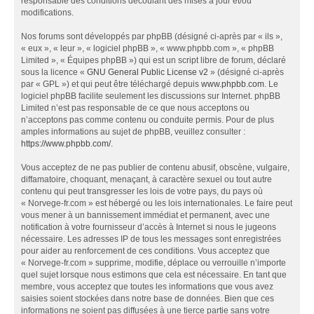
responsable des conditions découlant des mises à jour et/ou
modifications.
Nos forums sont développés par phpBB (désigné ci-après par « ils »,
« eux », « leur », « logiciel phpBB », « www.phpbb.com », « phpBB
Limited », « Équipes phpBB ») qui est un script libre de forum, déclaré
sous la licence «
GNU General Public License v2
» (désigné ci-après
par « GPL ») et qui peut être téléchargé depuis
www.phpbb.com
. Le
logiciel phpBB facilite seulement les discussions sur Internet. phpBB
Limited n’est pas responsable de ce que nous acceptons ou
n’acceptons pas comme contenu ou conduite permis. Pour de plus
amples informations au sujet de phpBB, veuillez consulter :
https://www.phpbb.com/
.
Vous acceptez de ne pas publier de contenu abusif, obscène, vulgaire,
diffamatoire, choquant, menaçant, à caractère sexuel ou tout autre
contenu qui peut transgresser les lois de votre pays, du pays où
« Norvege-fr.com » est hébergé ou les lois internationales. Le faire peut
vous mener à un bannissement immédiat et permanent, avec une
notification à votre fournisseur d’accès à Internet si nous le jugeons
nécessaire. Les adresses IP de tous les messages sont enregistrées
pour aider au renforcement de ces conditions. Vous acceptez que
« Norvege-fr.com » supprime, modifie, déplace ou verrouille n’importe
quel sujet lorsque nous estimons que cela est nécessaire. En tant que
membre, vous acceptez que toutes les informations que vous avez
saisies soient stockées dans notre base de données. Bien que ces
informations ne soient pas diffusées à une tierce partie sans votre