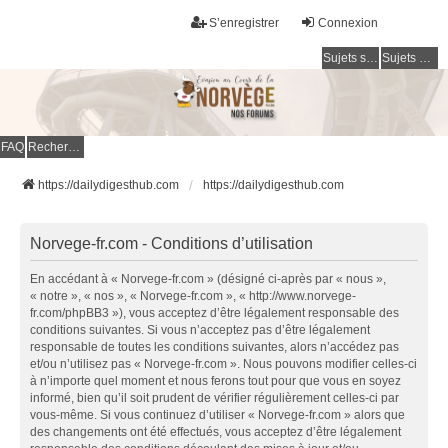
S’enregistrer
Connexion
Sujets sans réponse
Sujets actifs
FAQ
Rechercher
https://dailydigesthub.com
https://dailydigesthub.com
Norvege-fr.com - Conditions d’utilisation
En accédant à « Norvege-fr.com » (désigné ci-après par « nous »,
« notre », « nos », « Norvege-fr.com », « http://www.norvege-
fr.com/phpBB3 »), vous acceptez d’être légalement responsable des
conditions suivantes. Si vous n’acceptez pas d’être légalement
responsable de toutes les conditions suivantes, alors n’accédez pas
et/ou n’utilisez pas « Norvege-fr.com ». Nous pouvons modifier celles-ci
à n’importe quel moment et nous ferons tout pour que vous en soyez
informé, bien qu’il soit prudent de vérifier régulièrement celles-ci par
vous-même. Si vous continuez d’utiliser « Norvege-fr.com » alors que
des changements ont été effectués, vous acceptez d’être légalement