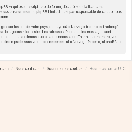
BB ») qui est un script libre de forum, déclaré sous la licence «
 discussions sur Internet. phpBB Limited n’est pas responsable de ce que nous
.com/
.
sgresser les lois de votre pays, du pays où « Norvege-fr.com » est hébergé
 nous le jugeons nécessaire. Les adresses IP de tous les messages sont
et lorsque nous estimons que cela est nécessaire. En tant que membre, vous
ne tierce partie sans votre consentement, ni « Norvege-fr.com », ni phpBB ne
ub.com
Nous contacter
Supprimer les cookies
Heures au format
UTC