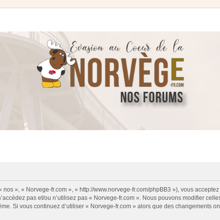
 « nos », « Norvege-fr.com », « http://www.norvege-fr.com/phpBB3 »), vous acceptez
 n’accédez pas et/ou n’utilisez pas « Norvege-fr.com ». Nous pouvons modifier cell
s-même. Si vous continuez d’utiliser « Norvege-fr.com » alors que des changements o