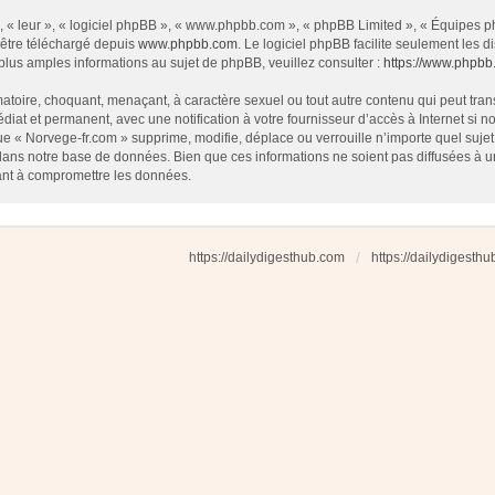
 « leur », « logiciel phpBB », « www.phpbb.com », « phpBB Limited », « Équipes php
 être téléchargé depuis
www.phpbb.com
. Le logiciel phpBB facilite seulement les
us amples informations au sujet de phpBB, veuillez consulter :
https://www.phpbb
atoire, choquant, menaçant, à caractère sexuel ou tout autre contenu qui peut tran
diat et permanent, avec une notification à votre fournisseur d’accès à Internet si
e « Norvege-fr.com » supprime, modifie, déplace ou verrouille n’importe quel suj
dans notre base de données. Bien que ces informations ne soient pas diffusées à u
ant à compromettre les données.
https://dailydigesthub.com
https://dailydigesth