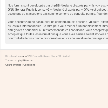
Nos forums sont développés par phpBB (désigné ci-après par « ils », « eux »,
GNU General Public License v2
» (désigné ci-après par « GPL ») et qui peut
acceptons ou n’acceptons pas comme contenu ou conduite permis. Pour de pl
Vous acceptez de ne pas publier de contenu abusif, obscène, vulgaire, diffam
ou les lois internationales. Le faire peut vous mener à un bannissement immé
enregistrées pour aider au renforcement de ces conditions. Vous acceptez qu
acceptez que toutes les informations que vous avez saisies soient stockées 
pourront être tenus comme responsables en cas de tentative de piratage vis
Développé par
phpBB
® Forum Software © phpBB Limited
Traduit par
phpBB-fr.com
Confidentialité
|
Conditions